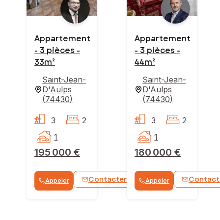
Appartement
Appartement
- 3 pièces -
- 3 pièces -
33m²
44m²
Saint-Jean-
Saint-Jean-
D'Aulps
D'Aulps
(
74430
)
(
74430
)
3
2
3
2
1
1
195 000 €
180 000 €
Contacter
Contact
Appeler
Appeler
WhatsApp