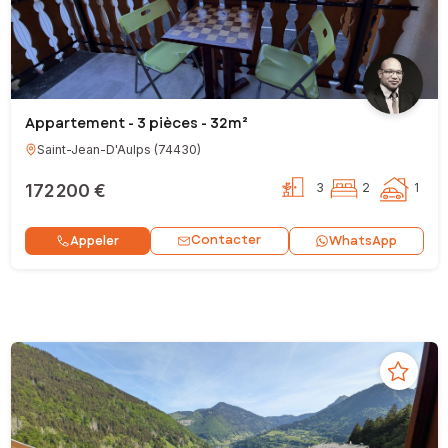
Appartement - 3 pièces - 32m²
Saint-Jean-D'Aulps
(
74430
)
172 200 €
3
2
1
Contacter
Appeler
WhatsApp