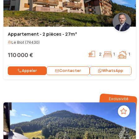
Appartement - 2 pièces - 27m²
Le Biot
(
74430
)
110 000 €
2
1
1
Contacter
Appeler
WhatsApp
Exclusivité