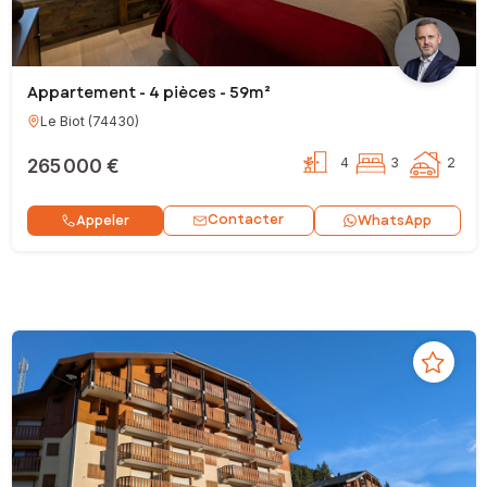
Appartement - 4 pièces - 59m²
Le Biot
(
74430
)
265 000 €
4
3
2
Contacter
Appeler
WhatsApp