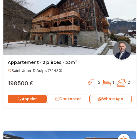
Appartement - 2 pièces - 33m²
Saint-Jean-D'Aulps
(
74430
)
198 500 €
2
1
2
Contacter
Appeler
WhatsApp