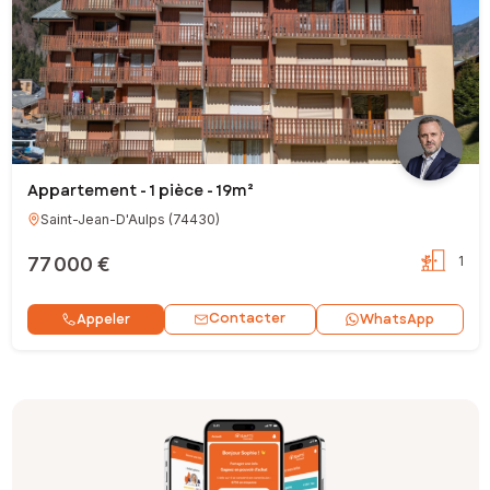
Appartement - 1 pièce - 19m²
Saint-Jean-D'Aulps
(
74430
)
77 000 €
1
Contacter
Appeler
WhatsApp