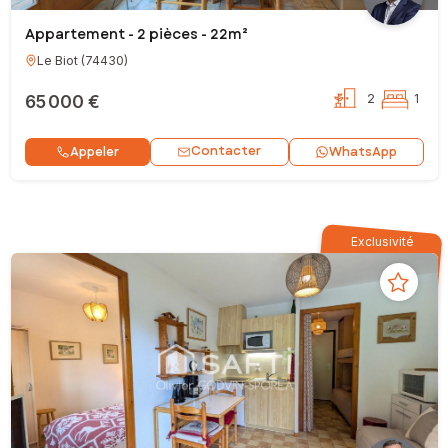
Appartement - 2 pièces - 22m²
Le Biot
(
74430
)
65 000 €
2
1
Contacter
Appeler
WhatsApp
Exclusivité