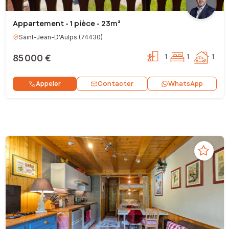
Appartement - 1 pièce - 23m²
Saint-Jean-D'Aulps
(
74430
)
85 000 €
1
1
1
Contacter
Appeler
WhatsApp