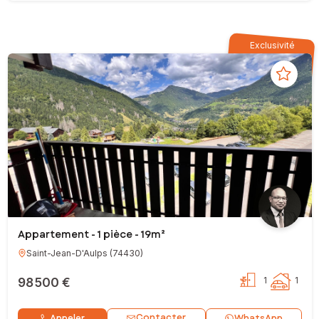
Exclusivité
Appartement - 1 pièce - 19m²
Saint-Jean-D'Aulps
(
74430
)
98 500 €
1
1
Contacter
Appeler
WhatsApp