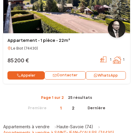
Appartement - 1 pièce - 22m²
Le Biot
(
74430
)
85 200 €
1
1
Contacter
Appeler
WhatsApp
Page 1 sur 2
25 résultats
1
2
Première
Dernière
Appartements à vendre
Haute-Savoie (74)
>
>
Appartements à vendre à SAINT-JEAN-D'AULPS (74430)