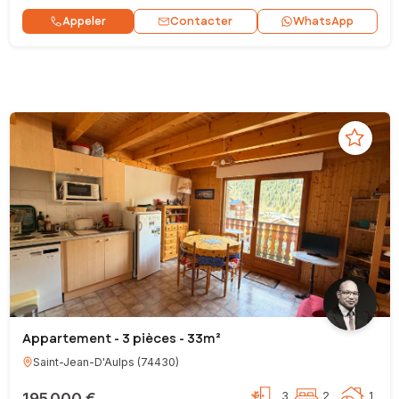
Contacter
Appeler
WhatsApp
Appartement - 3 pièces - 33m²
Saint-Jean-D'Aulps
(
74430
)
195 000 €
3
2
1