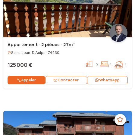
Appartement - 2 pièces - 27m²
Saint-Jean-D'Aulps
(
74430
)
125 000 €
2
1
1
Contacter
Appeler
WhatsApp