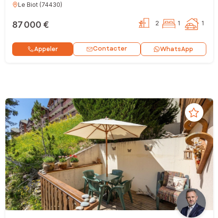
Le Biot
(
74430
)
87 000 €
2
1
1
Contacter
Appeler
WhatsApp