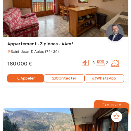
Appartement - 3 pièces - 44m²
Saint-Jean-D'Aulps
(
74430
)
180 000 €
3
2
1
Contacter
Appeler
WhatsApp
Exclusivité