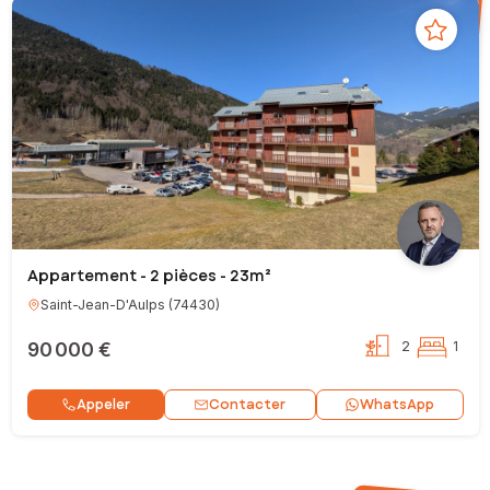
Appartement - 2 pièces - 23m²
Saint-Jean-D'Aulps
(
74430
)
90 000 €
2
1
Contacter
Appeler
WhatsApp