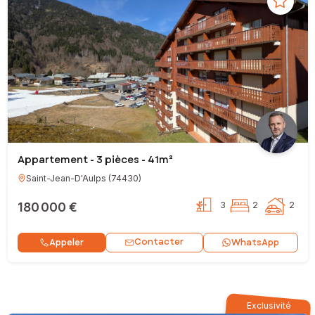
Appartement - 3 pièces - 41m²
Saint-Jean-D'Aulps
(
74430
)
180 000 €
3
2
2
Contacter
Appeler
WhatsApp
Exclusivité