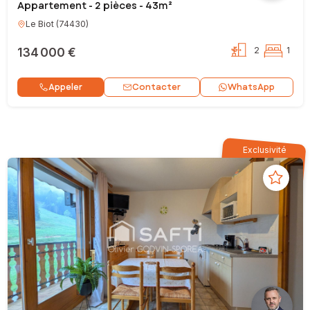
Appartement - 2 pièces - 43m²
Le Biot
(
74430
)
134 000 €
2
1
Contacter
Appeler
WhatsApp
Exclusivité