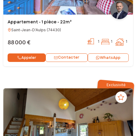
Appartement - 1 pièce - 22m²
Saint-Jean-D'Aulps
(
74430
)
88 000 €
1
1
1
Contacter
Appeler
WhatsApp
Exclusivité