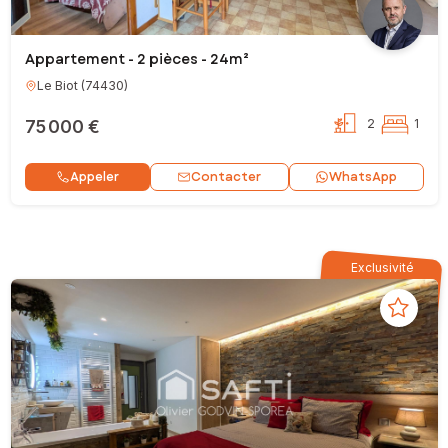
Appartement - 2 pièces - 24m²
Le Biot
(
74430
)
75 000 €
2
1
Contacter
Appeler
WhatsApp
Exclusivité