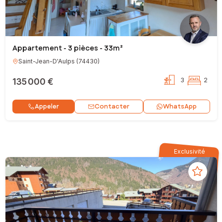
Appartement - 3 pièces - 33m²
Saint-Jean-D'Aulps
(
74430
)
135 000 €
3
2
Contacter
Appeler
WhatsApp
Exclusivité