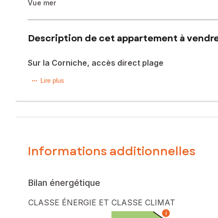
Vue mer
Description de cet appartement à vendre 
Sur la Corniche, accès direct plage
A Sète sur la Corniche, cet appartement T2 est situé au 
Lire plus
D'une surface habitable de plus de 41 m2, (35 m2 Carrez) 
WC séparés, d' une chambre avec placard et d'une belle p
Vous serez séduits par sa magnifique vue mer et jardin et 
Vous n'aurez que la rue à traverser pour vous rendre à la 
Informations additionnelles
La résidence offre de très beaux espaces verts, un joli jar
Le bien est vendu meublé et avec une place de parking pri
Bilan énergétique
CLASSE ÉNERGIE ET CLASSE CLIMAT
A proximité du lycée Joliot Curie, bus et commerces.
i