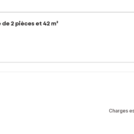
de 2 pièces et 42 m²
second étage d'une résidence sécurisée avec ascenseur.
il se compose d'une entrée avec dégagement et placards, d'un coin
ièce de vie ouverte sur un coin cuisine aménagé et une loggia.
son exposition Sud.
plage ou vous promener sur le front de mer.
din, un boulodrome, un local vélo.
vative. DPE C.
Charges es