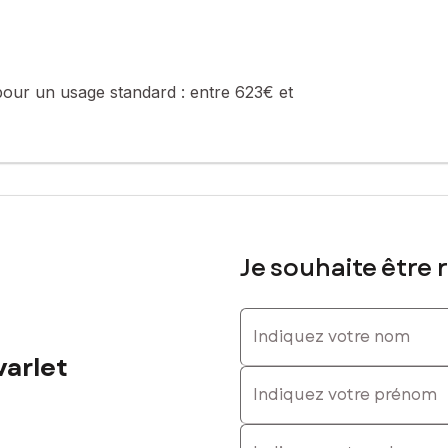
été de 520 lots (les charges courantes annuelles moyennes de coprop
e de la construction et de l'habitation).
sé sont disponibles sur le site Géorisques : www.georisques.gouv.fr
pour un usage standard :
entre 623€ et
, Tél. : 0605129291, E-mail : valerie.cardon-levarlet@safti.fr - EI 
Je souhaite être 
Indiquez votre nom
varlet
Indiquez votre prénom
E-mail