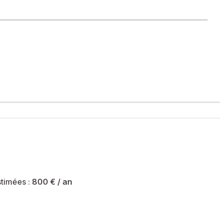
 cabine, d'une petite buanderie, d'une salle de bain avec des
timées :
800 €
/ an