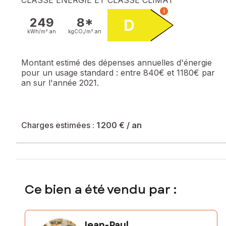
i
249
8*
D
kWh/m².
an
kgCO₂/m².
an
Montant estimé des dépenses annuelles d'énergie
pour un usage standard :
entre 840€ et 1180€ par
an sur l'année 2021.
Charges estimées :
1 200 €
/ an
Ce bien a été vendu par :
Jean-Paul