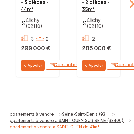
- 3 pièces -
- 2 pièces -
44m²
35m²
Clichy
Clichy
(
92110
)
(
92110
)
3
2
2
299 000 €
285 000 €
Contacter
Contact
Appeler
Appeler
WhatsApp
>
>
Appartements à vendre
Seine-Saint-Denis (93)
>
Appartements à vendre à SAINT OUEN SUR SEINE (93400)
Appartement à vendre à SAINT-OUEN de 41m²