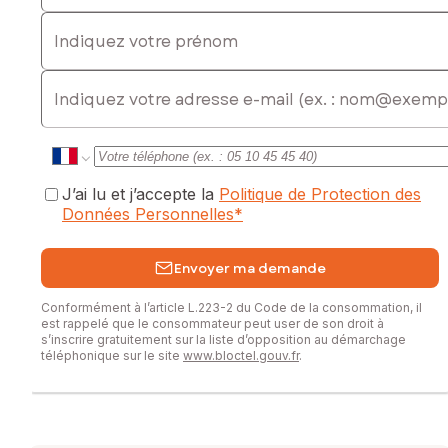
pleinement les volumes, la luminosité et la qualité de ses
Indiquez votre prénom
prestations.
Le bien comprend 2 lots, et il est situé dans une copropriété
E-mail
de 30 lots (les charges courantes annuelles moyennes de
copropriété sont de 3352 € et le syndicat des
copropriétaires ne fait pas l'objet d'une procédure citée à
l'article L. 721-1 du code de la construction et de
l'habitation).
J’ai lu et j’accepte la
Politique de Protection des
Données Personnelles
*
Les informations sur les risques auxquels ce bien est
exposé sont disponibles sur le site Géorisques :
www.georisques.gouv.fr
Envoyer ma demande
Prix de vente : 890 000 €
Conformément à l’article L.223-2 du Code de la consommation, il
Honoraires charge vendeur
est rappelé que le consommateur peut user de son droit à
s’inscrire gratuitement sur la liste d’opposition au démarchage
Contactez votre conseiller SAFTI : Donia LALA, Tél. :
téléphonique sur le site
www.bloctel.gouv.fr
.
0602629647, E-mail : donia.lala@safti.fr - EI - Agent
commercial immatriculé au RSAC de Créteil sous le numéro
977904887