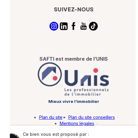
SUIVEZ-NOUS
SAFTI est membre de l’UNIS
Mieux vivre l’immobilier
Plan du site
·
Plan du site conseillers
·
Mentions légales
·
Politique de protection des données
·
Ce bien vous est proposé par :
Barème d'honoraires
·
Paramétrer mes cookies