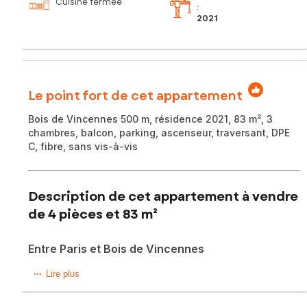
Cuisine fermée
:
2021
Le point fort de cet appartement
Bois de Vincennes 500 m, résidence 2021, 83 m², 3
chambres, balcon, parking, ascenseur, traversant, DPE
C, fibre, sans vis-à-vis
Description de cet appartement à vendre
de 4 pièces et 83 m²
Entre Paris et Bois de Vincennes
À Saint-Mandé, cet appartement de 4 pièces de 83 m² se
Lire plus
situe au 3? étage d’une résidence récente de standing
avec ascenseur, livrée en 2021. À seulement 500 mètres du