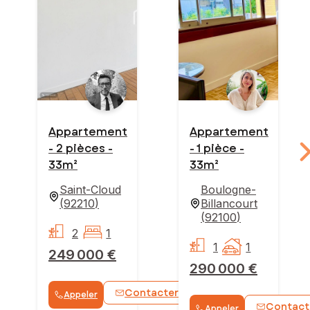
Appartement
Appartement
- 2 pièces -
- 1 pièce -
33m²
33m²
Saint-Cloud
Boulogne-
(
92210
)
Billancourt
(
92100
)
2
1
1
1
249 000 €
290 000 €
Contacter
Appeler
WhatsApp
Contact
Appeler