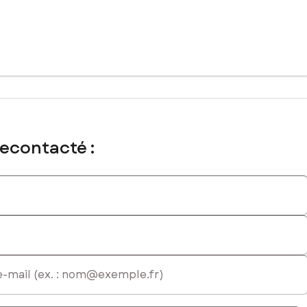
al immatriculé au RSAC de Caen sous le numéro 931440929
recontacté :