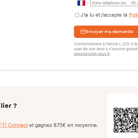
J’ai lu et j’accepte la
Pol
Envoyer ma demande
Conformément à l’article L.223-2 
user de son droit à s’inscrire gratu
www.bloctel.gouv.fr
.
lier ?
AFTI Connect
et gagnez 875€ en moyenne.