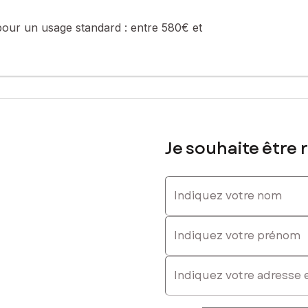
 0615226235, E-mail : sebastien.anne@safti.fr - EI - Agent commerci
pour un usage standard :
entre 580€ et
Je souhaite être 
Indiquez votre nom
Indiquez votre prénom
E-mail