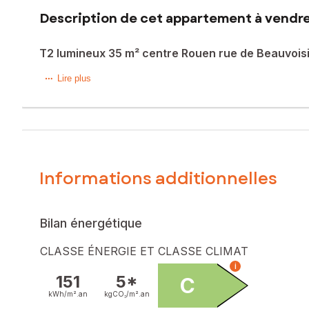
Description de cet appartement à vendre
T2 lumineux 35 m² centre Rouen rue de Beauvois
À vendre, charmant appartement T2 de 35 m² situé au 1er é
Lire plus
tout en étant à proximité immédiate des commerces, transpo
L’appartement se compose d’un séjour lumineux grâce à un
optimisé permet une utilisation efficace de chaque espace, 
Son emplacement privilégié en fait un bien recherché, parfai
Informations additionnelles
Ce T2 représente une belle opportunité sur le marché rouen
Le bien comprend 1 lot, et il est situé dans une copropriété
Bilan énergétique
procédure citée à l'article L. 721-1 du code de la constructio
CLASSE ÉNERGIE ET CLASSE CLIMAT
Les informations sur les risques auxquels ce bien est expo
i
151
5*
C
Prix de vente : 125 000 €
kWh/m².
an
kgCO₂/m².
an
Honoraires charge vendeur