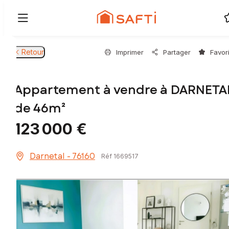
Retour
Imprimer
Partager
Favor
Appartement à vendre à DARNETA
de 46m²
123 000 €
Darnetal - 76160
Réf 1669517