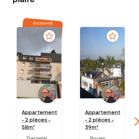
Exclusivité
Appartement
Appartement
- 2 pièces -
- 2 pièces -
58m²
39m²
Darnetal
Rouen