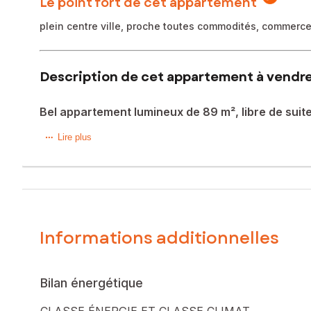
Le point fort de cet appartement
plein centre ville, proche toutes commodités, commerce
Description de cet appartement à vendre
Bel appartement lumineux de 89 m², libre de suite
Situé à Romans-sur-Isère (26100), ce bel appartement de 89
Lire plus
Bénéficiant d'une exposition Sud, au deuxième étage d'un
Facilité de déplacement grâce aux arrêts de bus et de la g
À l'extérieur, l'appartement bénéficie d'un ascenseur pour u
Informations additionnelles
La façade de l'immeuble est en enduit et en béton, tandis que
À l'intérieur, ce bien se compose de 3 pièces dont 2 chamb
Bilan énergétique
est idéal pour une famille en quête de confort.
CLASSE ÉNERGIE ET CLASSE CLIMAT