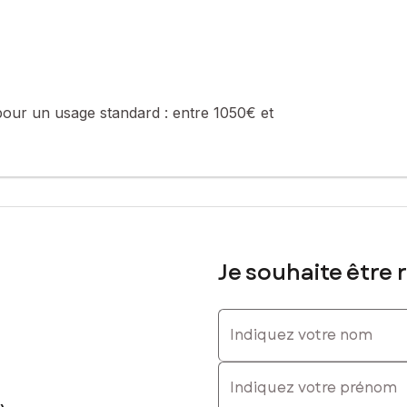
es les pièces, offrant un cadre de vie agréable et chaleureux.
té de 12 lots (les charges courantes annuelles moyennes de coproprié
la construction et de l'habitation).
sé sont disponibles sur le site Géorisques : www.georisques.gouv.fr
pour un usage standard :
entre 1050€ et
1181, E-mail : eric.evin@safti.fr - EI - Agent commercial immatricu
Je souhaite être 
Indiquez votre nom
Indiquez votre prénom