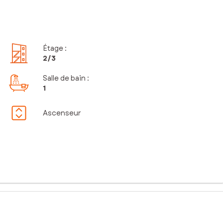
Étage
:
2
/3
Salle de bain
:
1
Ascenseur