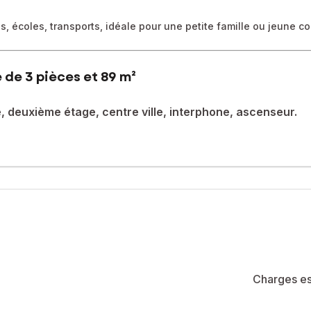
s, écoles, transports, idéale pour une petite famille ou jeune 
 de 3 pièces et 89 m²
, deuxième étage, centre ville, interphone, ascenseur.
 m² offre un cadre de vie privilégié au cœur de la ville.
e petite copropriété, à proximité immédiate des commerces, écoles
are à proximité.
n accès facilité, d'un interphone assurant la sécurité des résidents 
 la toiture est faite de tuiles canal, assurant ainsi une bonne isolat
res spacieuses avec placard, 1 WC, une salle de bain, et un petit 
Charges es