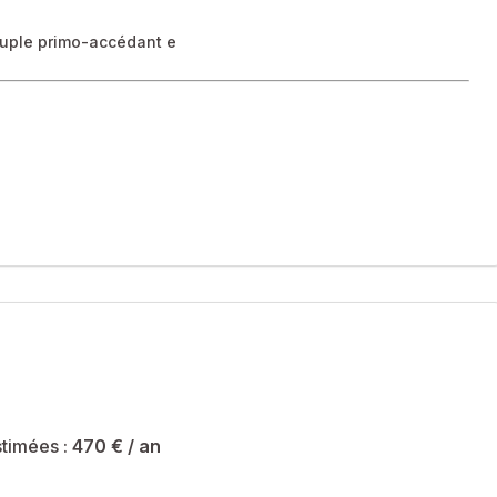
couple primo-accédant e
, lycées et crèches.
et de la fibre pour un accès rapide à internet.
ion.
dressing. Avec ses 89 m² habitables, cet appartement lumineux
timées :
470 €
/ an