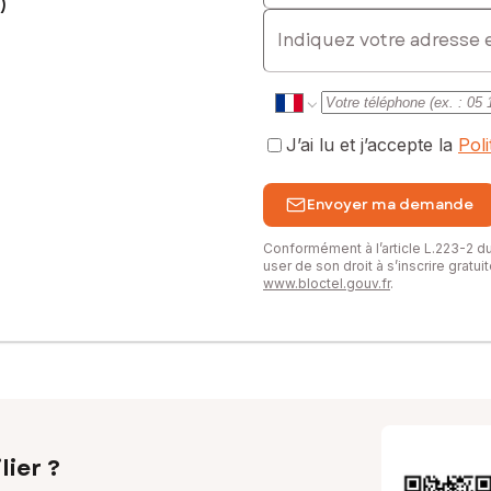
)
E-mail
J’ai lu et j’accepte la
Pol
Envoyer ma demande
Conformément à l’article L.223-2 
user de son droit à s’inscrire gratu
www.bloctel.gouv.fr
.
lier ?