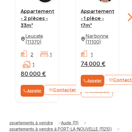
Appartement
Appartement
- 2 pièces -
- 1 pièce -
33m²
17m²
Leucate
Narbonne
(
11370
)
(
11100
)
2
1
1
74 000 €
1
80 000 €
Contact
Appeler
Contacter
Appeler
WhatsApp
>
>
Appartements à vendre
Aude (11)
>
Appartements à vendre à PORT-LA-NOUVELLE (11210)