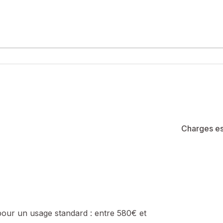
recherché de Perpignan, à proximité immédiate de toutes les commo
seur, sécurisée par badge à l’entrée, cet appartement de 49 m² off
ne cuisine indépendante aménagée et équipée, d’une chambre spaci
 de stationnement à proximité.
Charges es
é de 34 lots (les charges courantes annuelles moyennes de coproprié
la construction et de l'habitation).
sé sont disponibles sur le site Géorisques : www.georisques.gouv.fr
pour un usage standard :
entre 580€ et