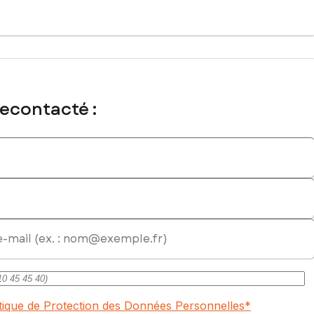
immatriculé au RSAC de Perpignan sous le numéro 532004322
recontacté :
itique de Protection des Données Personnelles
*