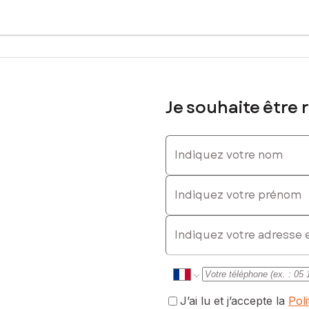
611334623, E-mail : helene.lopez@safti.fr - EI - Agent commercial 
Je souhaite être 
Indiquez votre nom
Indiquez votre prénom
E-mail
J’ai lu et j’accepte la
Pol