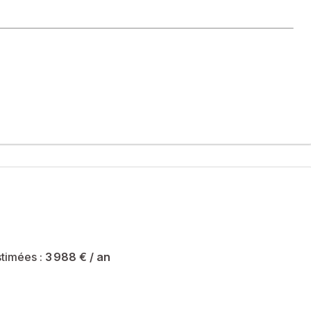
ué au dernier étage, en bon état général.
 lumineux ouvrant sur un balcon, de deux chambres, d’une salle
 conviendra parfaitement à un jeune couple, une famille ou un
timées :
3 988 €
/ an
riété sont de 3988 € et le syndicat des copropriétaires ne fait