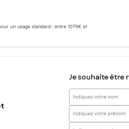
e de la construction et de l'habitation).
sé sont disponibles sur le site Géorisques : www.georisques.gouv.fr
pour un usage standard :
entre 1076€ et
l. : 0784693212, E-mail : caroline.beauvallet@safti.fr - EI - Agen
Je souhaite être 
Indiquez votre nom
et
Indiquez votre prénom
E-mail