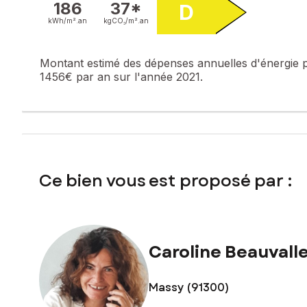
186
37*
D
pas l'objet d'une procédure citée à l'article L. 721-1 du cod
kWh/m².
an
kgCO₂/m².
an
Les informations sur les risques auxquels ce bien est expo
Montant estimé des dépenses annuelles d'énergie 
Prix de vente : 229 000 €
1456€ par an sur l'année 2021.
Honoraires charge vendeur
Contactez votre conseiller SAFTI : Caroline BEAUVALLET, Té
851
Ce bien vous est proposé par :
Caroline Beauvall
Massy (91300)