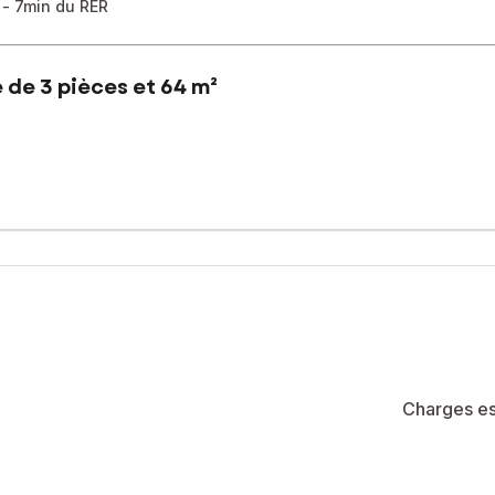
 - 7min du RER
 de 3 pièces et 64 m²
t sécurisée à Palaiseau
entretenue, découvrez cet appartement 3 pièces d’environ 64 m² sit
ménagée et équipée avec cellier aménagé en buanderie, d’un séjour
oles, du RER B Palaiseau-Villebon et du centre-ville, cet appartement
ronnement agréable et pratique au quotidien.
Charges es
r organiser une visite.
été de 242 lots (les charges courantes annuelles moyennes de coprop