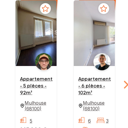
Appartement
Appartement
- 5 pièces -
- 6 pièces -
92m²
102m²
Mulhouse
Mulhouse
(
68100
)
(
68100
)
5
6
3