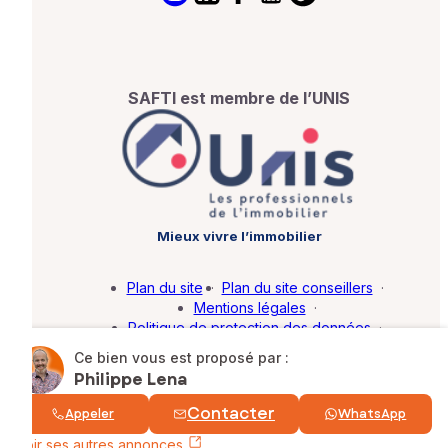
SAFTI est membre de l’UNIS
Mieux vivre l’immobilier
Plan du site
·
Plan du site conseillers
·
Mentions légales
·
Politique de protection des données
·
Barème d'honoraires
·
Paramétrer mes cookies
Ce bien vous est proposé par :
Philippe Lena
© SAFTI 2026. Tous droits réservés.
Contacter
Appeler
WhatsApp
Voir ses autres annonces