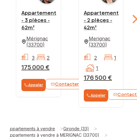
Appartement
Appartement
- 3 pièces -
- 2 pièces -
62m²
42m²
Mérignac
Merignac
(
33700
)
(
33700
)
3
2
2
1
175 000 €
1
176 500 €
Contacter
Appeler
WhatsApp
Contact
Appeler
>
>
Appartements à vendre
Gironde (33)
>
Appartements à vendre à MERIGNAC (33700)