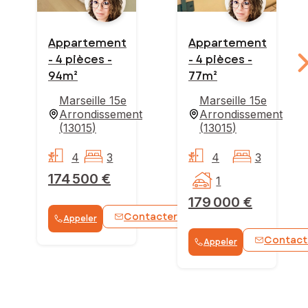
Appartement
Appartement
- 4 pièces -
- 4 pièces -
94m²
77m²
Marseille 15e
Marseille 15e
Arrondissement
Arrondissement
(
13015
)
(
13015
)
4
3
4
3
174 500 €
1
179 000 €
Contacter
Appeler
WhatsApp
Contact
Appeler