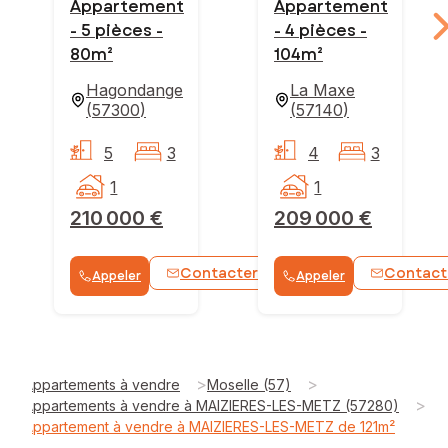
Appartement
Appartement
- 5 pièces -
- 4 pièces -
80m²
104m²
Hagondange
La Maxe
(
57300
)
(
57140
)
5
3
4
3
1
1
210 000 €
209 000 €
Contacter
Contact
Appeler
Appeler
WhatsApp
>
>
Appartements à vendre
Moselle (57)
>
Appartements à vendre à MAIZIERES-LES-METZ (57280)
Appartement à vendre à MAIZIERES-LES-METZ de 121m²