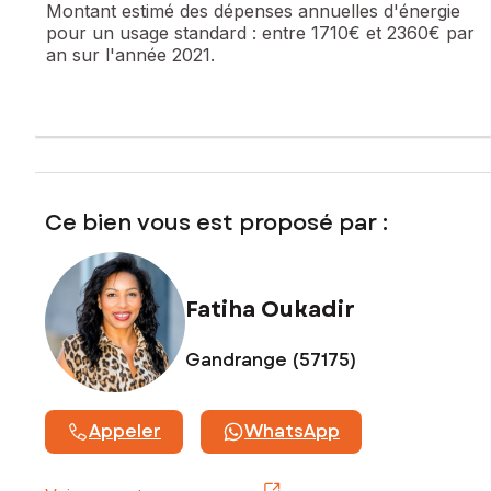
Montant estimé des dépenses annuelles d'énergie
pour un usage standard :
entre 1710€ et 2360€ par
Une entrée accueillante
an sur l'année 2021.
Une cuisine entièrement équipée, moderne et fonctionnelle
Un salon lumineux, idéal pour les moments de détente
Une salle à manger conviviale, parfaite pour recevoir
Un WC indépendant
Ce bien vous est proposé par :
À l’étage supérieur :
Un dégagement spacieux
Fatiha Oukadir
Quatre chambres, offrant confort et intimité à chacun
Gandrange (57175)
Une salle de bains moderne
Un second WC, très appréciable au quotidien
Appeler
WhatsApp
Grâce à sa surface généreuse et son cadre de vie