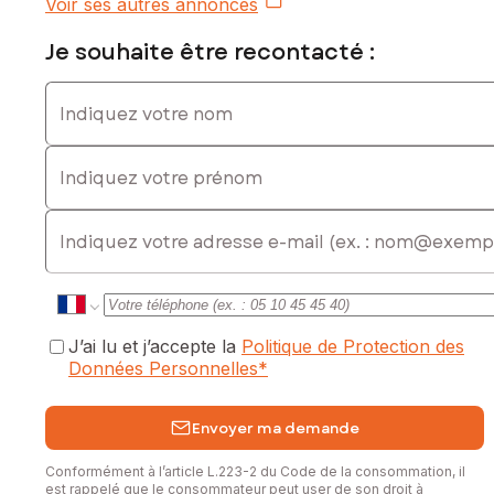
privilégié, ce duplex représente une opportunité à ne pas
Voir ses autres annonces
manquer
Je souhaite être recontacté :
Contactez-moi dès maintenant pour organiser une visite et
découvrir tout le potentiel de ce bien à Maizières-lès-Metz.
Indiquez votre nom
Les informations sur les risques auxquels ce bien est
Indiquez votre prénom
exposé sont disponibles sur le site Géorisques :
www.georisques.gouv.fr
E-mail
Prix de vente : 220 000 €
Honoraires charge vendeur
Contactez votre conseiller SAFTI : Fatiha OUKADIR, Tél. : 06
95 31 41 04, E-mail : fatiha.oukadir@safti.fr - EI - Agent
commercial immatriculé au RSAC de THIONVILLE sous le
J’ai lu et j’accepte la
Politique de Protection des
numéro 903 002 707
Données Personnelles
*
Envoyer ma demande
Conformément à l’article L.223-2 du Code de la consommation, il
est rappelé que le consommateur peut user de son droit à