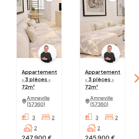
Appartement
Appartement
- 3 pièces -
- 3 pièces -
72m²
72m²
Amneville
Amneville
(
57360
)
(
57360
)
3
2
3
2
2
2
247 900 €
245 900 €