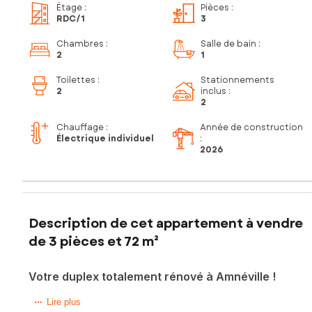
Étage
:
Pièces
:
RDC
/1
3
Chambres
:
Salle de bain
:
2
1
Toilettes
:
Stationnements
2
inclus
:
2
Chauffage :
Année de construction
Électrique individuel
:
2026
Description de cet appartement à vendre
de 3 pièces et 72 m²
Votre duplex totalement rénové à Amnéville !
Sur la commune d'Amnéville, proche des axes autoroutiers
Lire plus