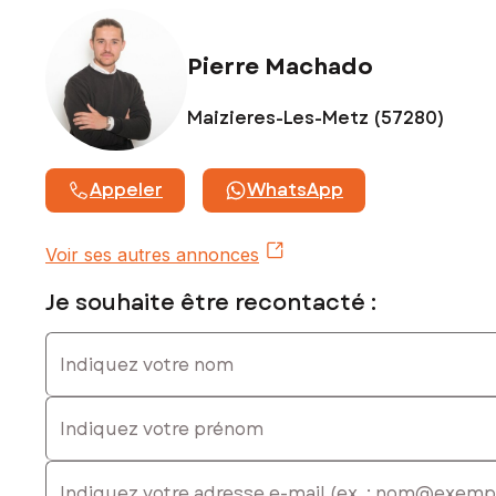
Honoraires charge vendeur
Pierre Machado
Contactez votre conseiller SAFTI : Pierre MACHADO, Tél. :
0633066324, E-mail : pierre.machado@safti.fr - EI - Agent
commercial immatriculé au RSAC de Metz sous le numéro
Maizieres-Les-Metz (57280)
980962096
Appeler
WhatsApp
Voir ses autres annonces
Je souhaite être recontacté :
Indiquez votre nom
Indiquez votre prénom
E-mail