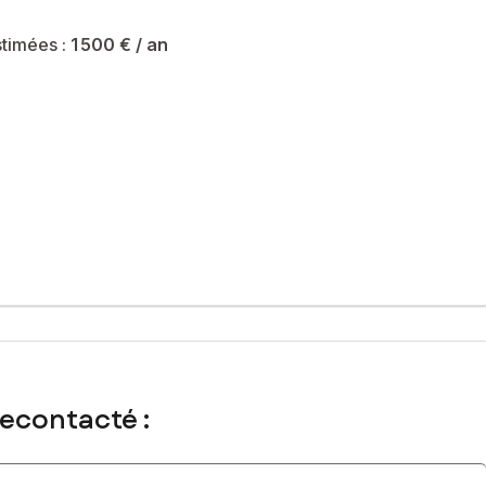
timées :
1 500 €
/ an
al immatriculé au RSAC de Bordeaux sous le numéro 523984037
recontacté :