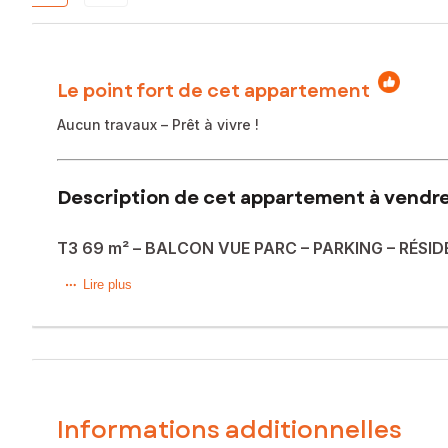
Le point fort de cet appartement
Aucun travaux – Prêt à vivre !
Description de cet appartement à vendre
T3 69 m² – BALCON VUE PARC – PARKING – RÉSI
Appartement rénové (peintures murs et plafonds en 2025) 
Lire plus
rangements, Balcon avec vue dégagée sur parc arboré, Sal
Les + qui font la différence : Double exposition = luminos
calmes, DPE B !
À visiter sans tarder – bien rare sur le secteur !
Informations additionnelles
Le bien comprend 2 lots, et il est situé dans une copropri