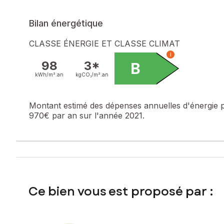
pas l'objet d'une procédure citée à l'article L. 721-1 du cod
Bilan énergétique
Les informations sur les risques auxquels ce bien est expo
CLASSE ÉNERGIE ET CLASSE CLIMAT
Prix de vente : 164 000 €
i
Honoraires charge vendeur
98
3*
B
kWh/m².
an
kgCO₂/m².
an
Contactez votre conseiller SAFTI : Claude JEUNOT, Tél. : 
Montant estimé des dépenses annuelles d'énergie 
970€ par an sur l'année 2021.
Ce bien vous est proposé par :