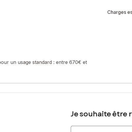
e de la construction et de l'habitation).
Charges es
sé sont disponibles sur le site Géorisques : www.georisques.gouv.fr
0602049525, E-mail : claude.jeunot@safti.fr - EI - Agent commerci
pour un usage standard :
entre 670€ et
Je souhaite être 
Indiquez votre nom