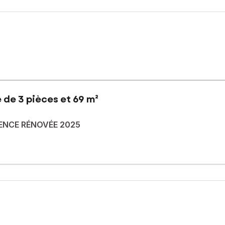
 de 3 pièces et 69 m²
DENCE RÉNOVÉE 2025
traversant de 69 m², lumineux, situé au 1er étage avec ascenseur 
le de bain + WC séparés, Place de parking sécurisée en sous-sol, 
ité optimale, Résidence récente de 2005 (façade rénovée en 2025) , 
été de 104 lots (les charges courantes annuelles moyennes de copropr