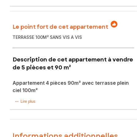
Le point fort de cet appartement
TERRASSE 100M² SANS VIS A VIS
Description de cet appartement à vendre
de 5 pièces et 90 m²
Appartement 4 pièces 90m² avec terrasse plein
ciel 100m²
A 350m du métro Mairie des Lilas, venez découvrir cet
Lire plus
appartement rare de 90m² avec une magnifique terrasse
sans vis à vis de plus de 100m².
Situé au 11e étage avec 3 ascenceurs, l'appartement se
compose d'une entrée, un salon de 25m² ouvrant par 2
porte-fenêtres sur la terrasse, une cuisine séparée de 9m²
Informations additionnelles