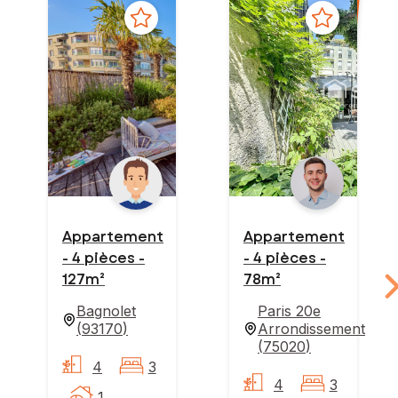
Appartement
Appartement
- 4 pièces -
- 4 pièces -
127m²
78m²
Bagnolet
Paris 20e
(
93170
)
Arrondissement
(
75020
)
4
3
4
3
1