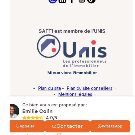
SAFTI est membre de l’UNIS
Mieux vivre l’immobilier
Plan du site
·
Plan du site conseillers
·
Mentions légales
·
Politique de protection des données
·
Ce bien vous est proposé par :
Barème d'honoraires
·
Paramétrer mes cookies
Émilie Colin
4.9
/5
© SAFTI 2026. Tous droits réservés.
Contacter
Appeler
WhatsApp