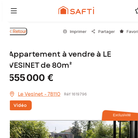
Retour
Imprimer
Partager
Favor
Appartement à vendre à LE
VESINET de 80m²
555 000 €
Le Vesinet - 78110
Réf 1619796
Vidéo
Exclusivité