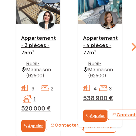
Appartement
Appartement
- 3 pièces -
- 4 pièces -
75m²
77m²
Rueil-
Rueil-
Malmaison
Malmaison
(
92500
)
(
92500
)
3
2
4
3
538 900 €
1
520 000 €
Contact
Appeler
Contacter
Appeler
WhatsApp