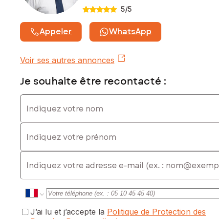
Contactez votre conseiller SAFTI : Sophian AMARI, Tél. :
5
/5
0695027203, E-mail : sophian.amari@safti.fr - EI - Agent
commercial immatriculé au RSAC de Versailles sous le
Appeler
WhatsApp
numéro 832860498
Voir ses autres annonces
Je souhaite être recontacté :
Indiquez votre nom
Indiquez votre prénom
E-mail
J’ai lu et j’accepte la
Politique de Protection des