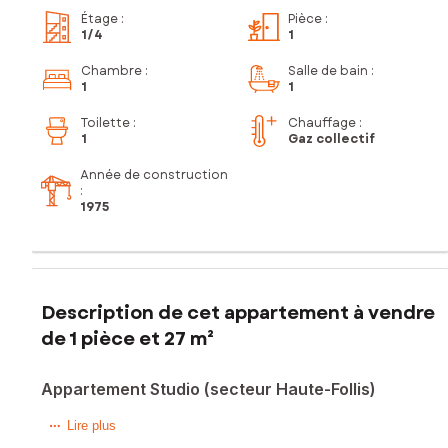
Étage
:
Pièce
:
1
/4
1
Chambre
:
Salle de bain
:
1
1
Toilette
:
Chauffage :
1
Gaz collectif
Année de construction
:
1975
Description de cet appartement à vendre
de 1 pièce et 27 m²
Appartement Studio (secteur Haute-Follis)
Situé dans la ville de Laval (53000), ce charmant
Lire plus
appartement de type Studio offre un cadre de vie agréable