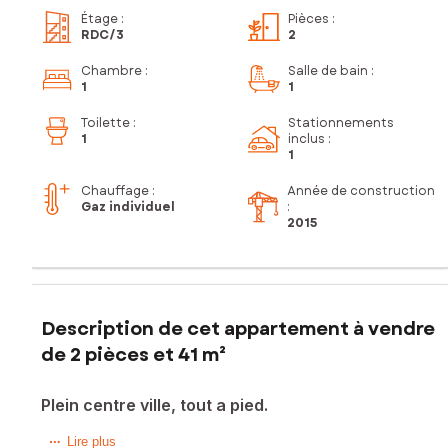
Étage
:
Pièces
:
RDC
/3
2
Chambre
:
Salle de bain
:
1
1
Toilette
:
Stationnements
1
inclus
:
1
Chauffage :
Année de construction
Gaz individuel
:
2015
Description de cet appartement à vendre
de 2 pièces et 41 m²
Plein centre ville, tout a pied.
Situé proche de tout, dans une résidence PMR de 2014,
Lire plus