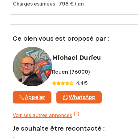
Charges estimées :
796 €
/ an
Prix de vente : 125 000 €
Honoraires charge vendeur
Contactez votre conseiller SAFTI : Michael DURIEU, Tél. :
0676659878, E-mail : michael.durieu@safti.fr - EI - Agent
Ce bien vous est proposé par :
commercial immatriculé au RSAC de ROUEN sous le numéro
451 631 824
Michael Durieu
Rouen (76000)
4.4
/5
Appeler
WhatsApp
Voir ses autres annonces
Je souhaite être recontacté :