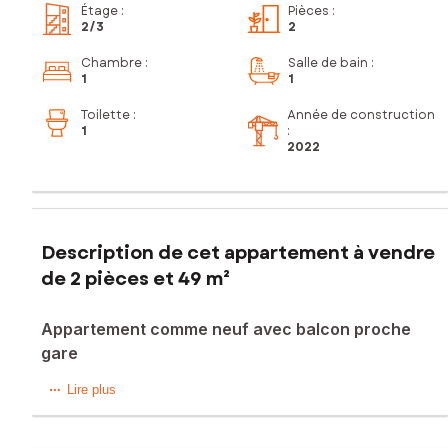
Étage
:
Pièces
:
2
/3
2
Chambre
:
Salle de bain
:
1
1
Toilette
:
Année de construction
1
:
2022
Description de cet appartement à vendre
de 2 pièces et 49 m²
Appartement comme neuf avec balcon proche
gare
Appartement neuf proche gare au deuxième étage d'un
Lire plus
immeuble de 2022.
Il est composé d'une belle pièce de vie lumineuse avec