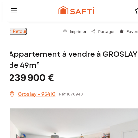
Retour
Imprimer
Partager
Favor
Appartement à vendre à GROSLAY
de 49m²
239 900 €
Groslay - 95410
Réf 1676940