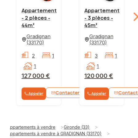
Appartement
Appartement
- 2 pièces -
- 3 pièces -
44m²
45m²
Gradignan
Gradignan
(
33170
)
(
33170
)
2
1
3
1
1
1
127 000 €
120 000 €
Contacter
Contact
Appeler
Appeler
WhatsApp
>
>
Appartements à vendre
Gironde (33)
>
Appartements à vendre à GRADIGNAN (33170)