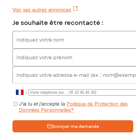
0695093697, E-mail : celine.cazeaux@safti.fr - EI - Agent
commercial immatriculé au RSAC de Bordeaux sous le
Voir ses autres annonces
numéro 911 072 122
Je souhaite être recontacté :
Indiquez votre nom
Indiquez votre prénom
E-mail
J’ai lu et j’accepte la
Politique de Protection des
Données Personnelles
*
Envoyer ma demande