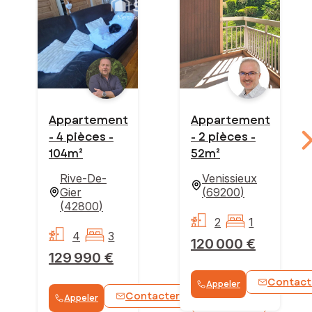
Appartement
Appartement
- 4 pièces -
- 2 pièces -
104m²
52m²
Rive-De-
Venissieux
Gier
(
69200
)
(
42800
)
2
1
4
3
120 000 €
129 990 €
Contact
Appeler
Contacter
Appeler
WhatsApp