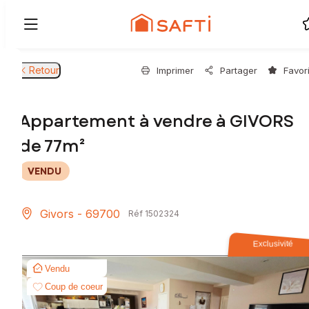
Retour
Imprimer
Partager
Favor
Appartement à vendre à GIVORS
de 77m²
VENDU
Givors - 69700
Réf 1502324
Exclusivité
Vendu
Coup de coeur