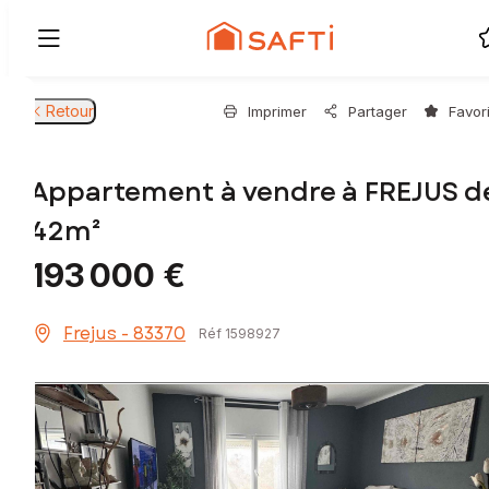
Retour
Imprimer
Partager
Favor
Appartement à vendre à FREJUS d
42m²
193 000 €
Frejus - 83370
Réf 1598927