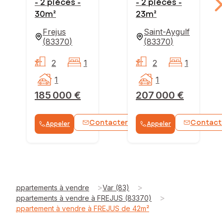
- 2 pièces -
- 2 pièces -
30m²
23m²
Frejus
Saint-Aygulf
(
83370
)
(
83370
)
2
1
2
1
1
1
185 000 €
207 000 €
Contacter
Contact
Appeler
Appeler
WhatsApp
>
>
Appartements à vendre
Var (83)
>
Appartements à vendre à FREJUS (83370)
Appartement à vendre à FREJUS de 42m²