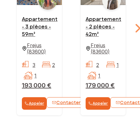
Appartement
Appartement
- 3 pièces -
- 2 pièces -
59m²
42m²
Frejus
Frejus
(
83600
)
(
83600
)
3
2
2
1
1
1
193 000 €
179 000 €
Contacter
Contact
Appeler
Appeler
WhatsApp