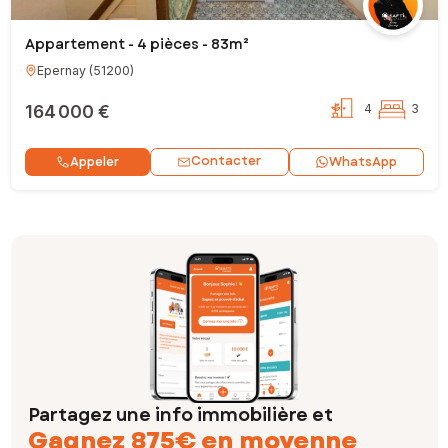
Appartement - 4 pièces - 83m²
Epernay
(
51200
)
164 000 €
4
3
Contacter
Appeler
WhatsApp
Partagez une info immobilière et
Gagnez 875€ en moyenne