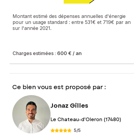
l'article L. 721-1 du code de la construction et de
l'habitation).
Montant estimé des dépenses annuelles d'énergie
pour un usage standard :
entre 531€ et 719€ par an
Les informations sur les risques auxquels ce bien est
sur l'année 2021.
exposé sont disponibles sur le site Géorisques :
www.georisques.gouv.fr
Prix de vente : 139 000 €
Honoraires charge vendeur
Charges estimées :
600 €
/ an
Contactez votre conseiller SAFTI : Jonaz GILLES, Tél. : 07
84 18 64 82, E-mail : jonaz.gilles@safti.fr - EI - Agent
commercial immatriculé au RSAC de LA ROCHELLE sous le
numéro 899 648 562
Ce bien vous est proposé par :
Jonaz Gilles
Le Chateau-d'Oleron (17480)
5
/5