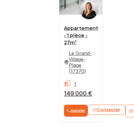
Appartement
- 1 pièce -
27m²
Le Grand-
Village-
Plage
(
17370
)
1
149 000 €
Contacter
Appeler