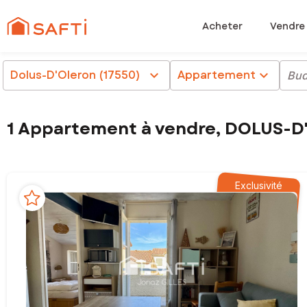
Acheter
Vendre
Dolus-D'Oleron (17550)
chevron_right
Appartement
chevron_right
Bud
1 Appartement à vendre, DOLUS-D
Exclusivité