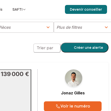
is
SAFTI
Devenir conseiller
chevron_right
chevron_right
Pièces
Plus de filtres
Créer une alerte
Trier par
139 000 €
Jonaz
Gilles
Voir le numéro