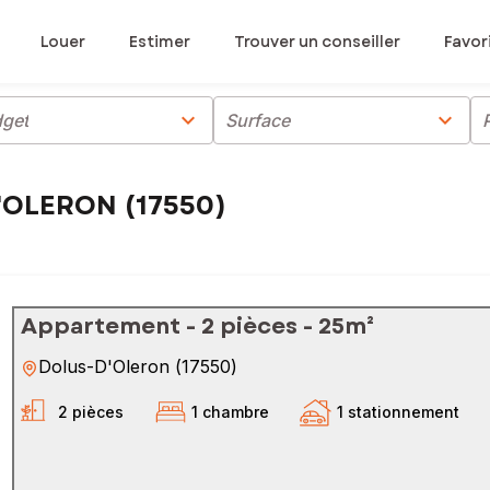
Louer
Estimer
Trouver un conseiller
Favor
chevron_right
chevron_right
get
Surface
'OLERON (17550)
Appartement - 2 pièces - 25m²
Dolus-D'Oleron
(
17550
)
2 pièces
1 chambre
1 stationnement