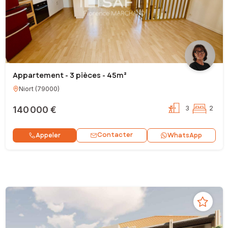
Appartement - 3 pièces - 45m²
Niort
(
79000
)
140 000 €
3
2
Contacter
Appeler
WhatsApp