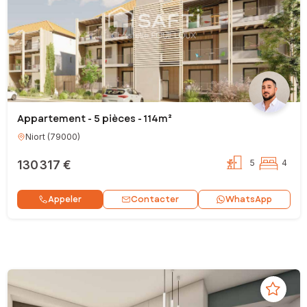
Appartement - 5 pièces - 114m²
Niort
(
79000
)
130 317 €
5
4
Contacter
Appeler
WhatsApp