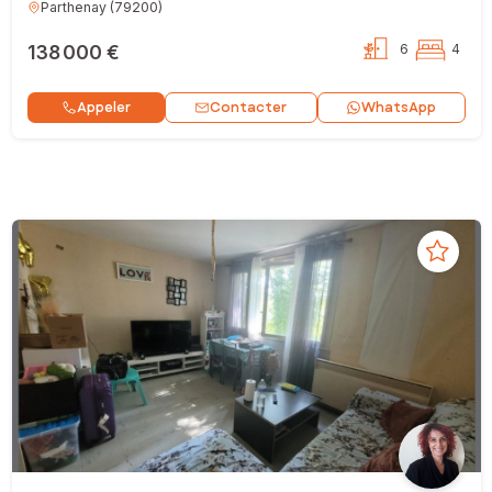
Parthenay
(
79200
)
138 000 €
6
4
Contacter
Appeler
WhatsApp