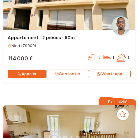
Appartement - 2 pièces - 50m²
Niort
(
79000
)
114 000 €
2
1
1
Contacter
Appeler
WhatsApp
Exclusivité