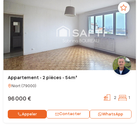
Appartement - 2 pièces - 54m²
Niort
(
79000
)
96 000 €
2
1
Contacter
Appeler
WhatsApp