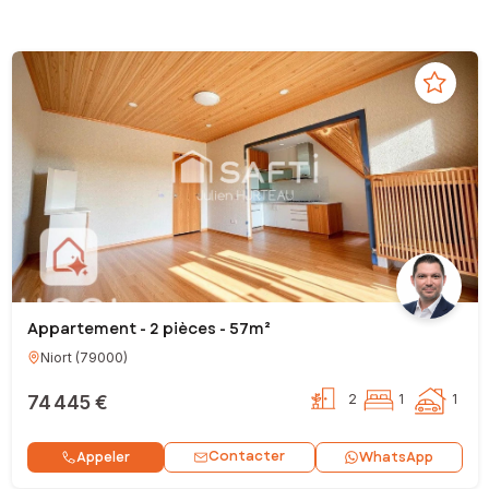
Appartement - 2 pièces - 57m²
Niort
(
79000
)
74 445 €
2
1
1
Contacter
Appeler
WhatsApp