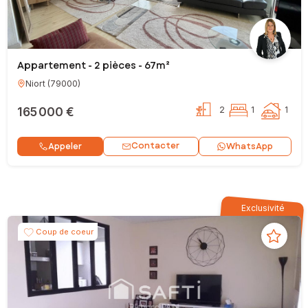
Appartement - 2 pièces - 67m²
Niort
(
79000
)
165 000 €
2
1
1
Contacter
Appeler
WhatsApp
Exclusivité
Coup de coeur