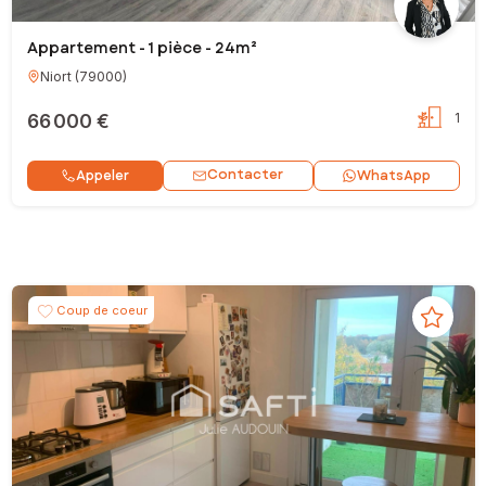
Appartement - 1 pièce - 24m²
Niort
(
79000
)
66 000 €
1
Contacter
Appeler
WhatsApp
Coup de coeur