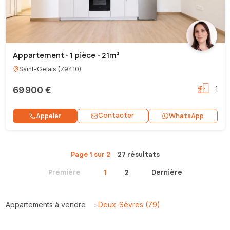
Appartement - 1 pièce - 21m²
Saint-Gelais
(
79410
)
69 900 €
1
Contacter
Appeler
WhatsApp
Page 1 sur 2
27 résultats
1
2
Première
Dernière
Appartements à vendre
Deux-Sèvres (79)
>