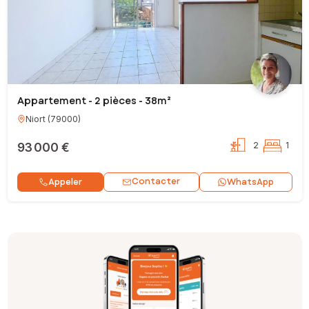
Appartement - 2 pièces - 38m²
Niort
(
79000
)
93 000 €
2
1
Contacter
Appeler
WhatsApp