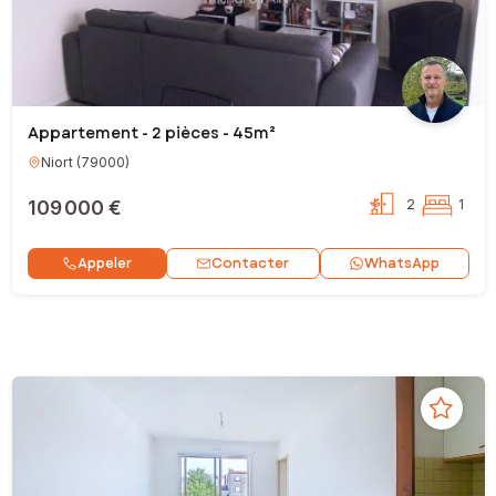
Appartement - 2 pièces - 45m²
Niort
(
79000
)
109 000 €
2
1
Contacter
Appeler
WhatsApp