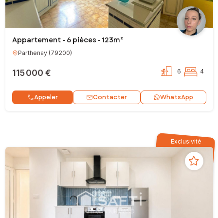
Appartement - 6 pièces - 123m²
Parthenay
(
79200
)
115 000 €
6
4
Contacter
Appeler
WhatsApp
Exclusivité