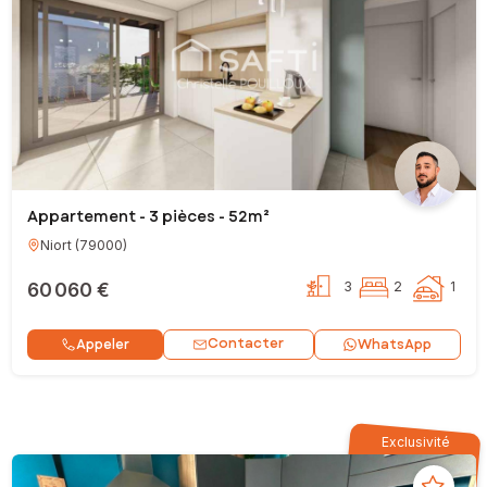
Appartement - 3 pièces - 52m²
Niort
(
79000
)
60 060 €
3
2
1
Contacter
Appeler
WhatsApp
Exclusivité