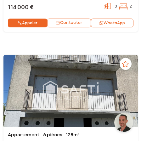
114 000 €
3
2
Contacter
Appeler
WhatsApp
Appartement - 6 pièces - 128m²