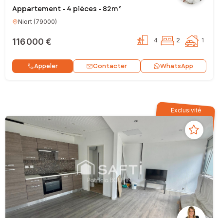
Appartement - 4 pièces - 82m²
Niort
(
79000
)
116 000 €
4
2
1
Contacter
Appeler
WhatsApp
Exclusivité