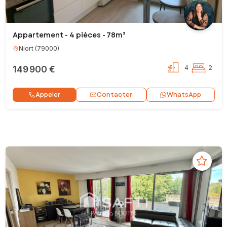
Appartement - 4 pièces - 78m²
Niort
(
79000
)
149 900 €
4
2
Contacter
Appeler
WhatsApp