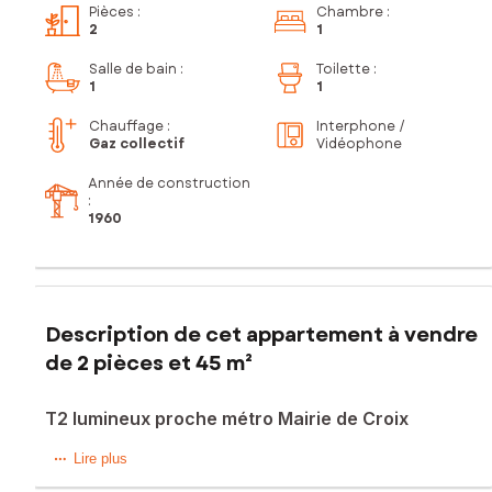
Pièces
:
Chambre
:
2
1
Salle de bain
:
Toilette
:
1
1
Chauffage :
Interphone /
Gaz collectif
Vidéophone
Année de construction
:
1960
Description de cet appartement à vendre
de 2 pièces et 45 m²
T2 lumineux proche métro Mairie de Croix
Croix, à proximité immédiate du centre-ville, des
Lire plus
commerces et à seulement 500 mètres du métro Mairie de