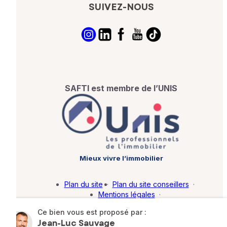
SUIVEZ-NOUS
SAFTI est membre de l’UNIS
Mieux vivre l’immobilier
Plan du site
·
Plan du site conseillers
·
Mentions légales
·
Politique de protection des données
·
Ce bien vous est proposé par :
Barème d'honoraires
·
Paramétrer mes cookies
Jean-Luc Sauvage