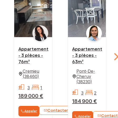
Appartement
Appartement
- 3 pièces -
- 3 pièces -
76m²
63m²
Cremieu
Pont-De-
(
38460
)
Cheruy
(
38230
)
3
1
3
2
189 000 €
184 900 €
Contacter
Appeler
WhatsApp
Contact
Appeler