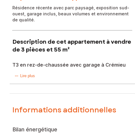
Résidence récente avec parc paysagé, exposition sud-
ouest, garage inclus, beaux volumes et environnement
de qualité.
Description de cet appartement à vendre
de 3 pièces et 55 m²
T3 en rez-de-chaussée avec garage à Crémieu
Au cœur de Crémieu, dans un environnement recherché
Lire plus
mêlant charme et sérénité, découvrez cet appartement T3
de 58,52 m² situé en rez-de-chaussée au sein d’une
résidence de 2012, parfaitement entretenue, avec un
magnifique parc arboré et paysagé de plus de 4700 m².
Informations additionnelles
La situation du bien offre un cadre de vie privilégié, à
proximité immédiate des commodités, tout en bénéficiant
d’un environnement verdoyant et apaisant.
Bilan énergétique