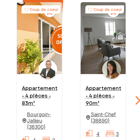
Coup de coeur
Coup de coeur
Appartement
Appartement
- 4 pièces -
- 4 pièces -
83m²
90m²
Bourgoin-
Saint-Chef
Jallieu
(
38890
)
(
38300
)
4
3