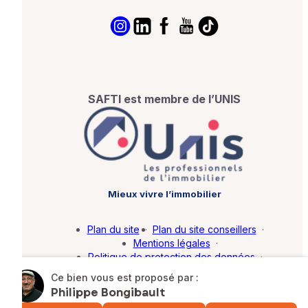
SAFTI est membre de l’UNIS
Mieux vivre l’immobilier
Plan du site
·
Plan du site conseillers
·
Mentions légales
·
Politique de protection des données
·
Barème d'honoraires
·
Paramétrer mes cookies
Ce bien vous est proposé par :
Philippe Bongibault
© SAFTI 2026. Tous droits réservés.