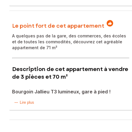
Le point fort de cet appartement
A quelques pas de la gare, des commerces, des écoles
et de toutes les commodités, découvrez cet agréable
appartement de 71 m²
Description de cet appartement à vendre
de 3 pièces et 70 m²
Bourgoin Jallieu T3 lumineux, gare à pied !
Appartement T3 de 71 m² offrant un cadre de vie pratique
Lire plus
et confortable au cœur d'un environnement dynamique et
familial.
Situé au 4? étage d'une résidence sécurisée avec