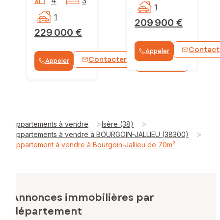
4
3
1
1
209 900 €
229 000 €
Contact
Appeler
Contacter
Appeler
WhatsApp
>
>
Appartements à vendre
Isère (38)
>
Appartements à vendre à BOURGOIN-JALLIEU (38300)
Appartement à vendre à Bourgoin-Jallieu de 70m²
Annonces immobilières par
département