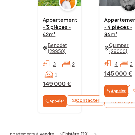
Appartement
Apparteme
- 3 pièces -
- 4 pièces -
42m²
86m²
Benodet
Quimper
(
29950
)
(
29000
)
3
2
4
3
145 000 €
1
149 000 €
Appeler
Contacter
Appeler
WhatsApp
>
>
Appartements à vendre
Finistère (29)