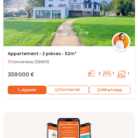
Appartement - 2 pièces - 52m²
Concarneau
(
29900
)
359 000 €
2
1
1
Contacter
Appeler
WhatsApp