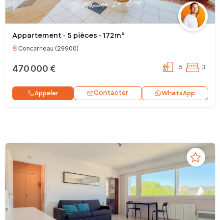
Appartement - 5 pièces - 172m²
Concarneau
(
29900
)
470 000 €
5
3
Contacter
Appeler
WhatsApp