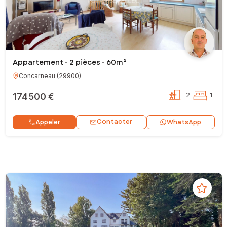
Appartement - 2 pièces - 60m²
Concarneau
(
29900
)
174 500 €
2
1
Contacter
Appeler
WhatsApp