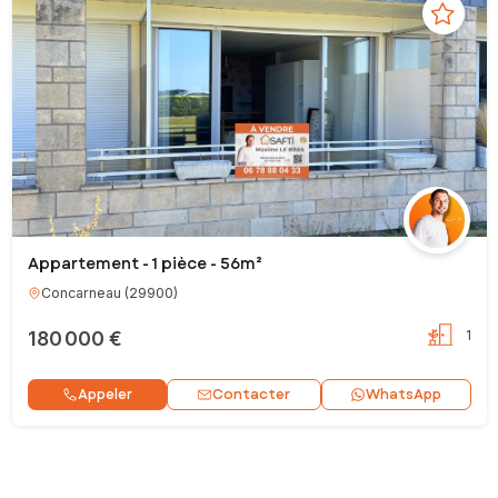
Appartement - 1 pièce - 56m²
Concarneau
(
29900
)
180 000 €
1
Contacter
Appeler
WhatsApp