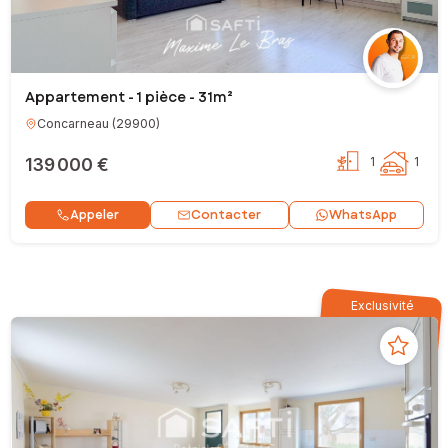
Appartement - 1 pièce - 31m²
Concarneau
(
29900
)
139 000 €
1
1
Contacter
Appeler
WhatsApp
Exclusivité