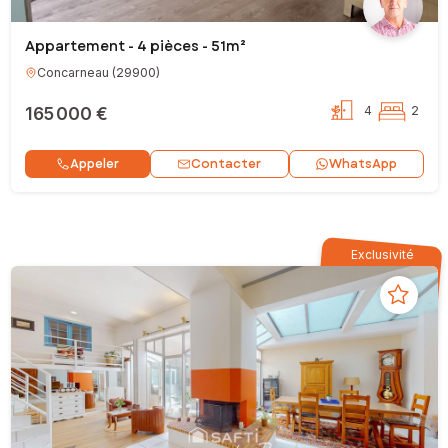
Appartement - 4 pièces - 51m²
Concarneau
(
29900
)
165 000 €
4
2
Contacter
Appeler
WhatsApp
Exclusivité