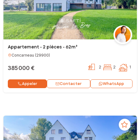
Appartement - 2 pièces - 62m²
Concarneau
(
29900
)
385 000 €
2
2
1
Contacter
Appeler
WhatsApp