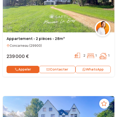
Appartement - 2 pièces - 28m²
Concarneau
(
29900
)
239 000 €
2
1
1
Contacter
Appeler
WhatsApp