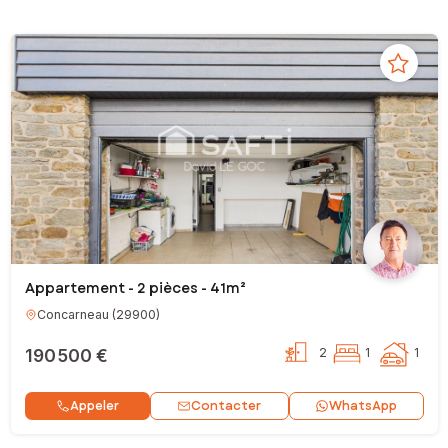
Appartement - 2 pièces - 41m²
Concarneau
(
29900
)
190 500 €
2
1
1
Contacter
Appeler
WhatsApp