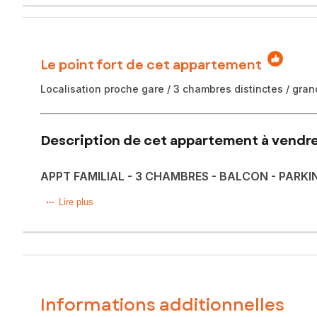
Le point fort de cet appartement
Localisation proche gare / 3 chambres distinctes / grand
Description de cet appartement à vendre
APPT FAMILIAL - 3 CHAMBRES - BALCON - PARKI
À seulement 4 minutes à pied de la gare de Gare de Clamar
Lire plus
parfaitement entretenue avec gardienne.
Situé au 1er étage avec ascenseur, il se compose d’une en
chambres, d’une salle d’eau et de WC séparés. De nombre
Le chauffage et l’eau chaude sont collectifs (inclus dans le
Informations additionnelles
La copropriété a bénéficié de travaux importants, votés et 