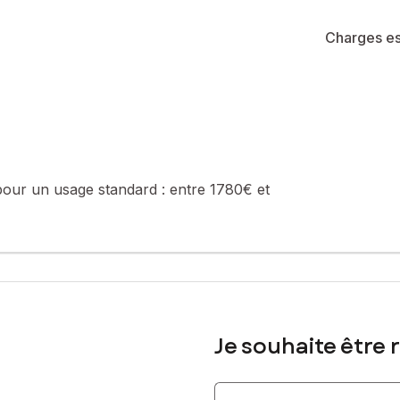
Charges es
e énergétique.
llège Maison-Blanche.
onnement complètent ce bien.
pour un usage standard :
entre 1780€ et
TUEL (proposition d'aménagement 3D non contractuelle).
été de 117 lots (les charges courantes annuelles moyennes de copropr
e de la construction et de l'habitation).
sé sont disponibles sur le site Géorisques : www.georisques.gouv.fr
Je souhaite être 
 22 01 79 33, E-mail : marie.bedel@safti.fr - EI - Agent commercial
Indiquez votre nom