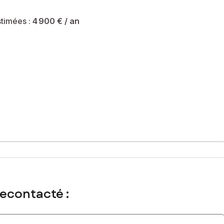
timées :
4 900 €
/ an
iété sont de 4900 € et le syndicat des copropriétaires ne fait
recontacté :
 immatriculé au RSAC de NANTERRE sous le numéro 832525950