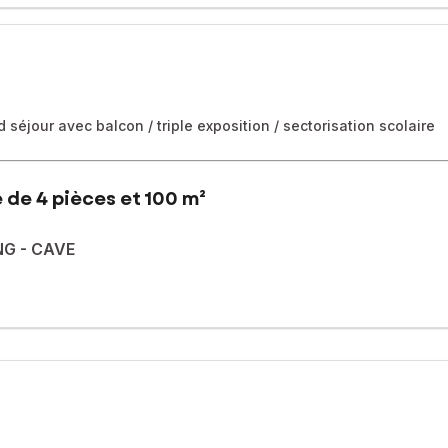
 séjour avec balcon / triple exposition / sectorisation scolaire
 de 4 pièces et 100 m²
NG - CAVE
t et au pied des commerces, découvrez ce bel appartement familial 
trée avec rangements, d’un séjour lumineux de plus de 30 m² ouvran
ux placards complètent l’agencement fonctionnel de ce bien.
s charges).
intégralement financés :