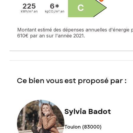
Honoraires charge vendeur
225
6*
C
kWh/m².
an
kgCO₂/m².
an
Contactez votre conseiller SAFTI : Sylvia BADOT, Tél. : 06
Montant estimé des dépenses annuelles d'énergie 
610€ par an sur l'année 2021.
Ce bien vous est proposé par :
Sylvia Badot
Toulon (83000)