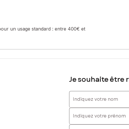
 86 30 27 52, E-mail : sylvia.badot@safti.fr - EI - Agent commercia
pour un usage standard :
entre 400€ et
Je souhaite être 
Indiquez votre nom
Indiquez votre prénom
E-mail