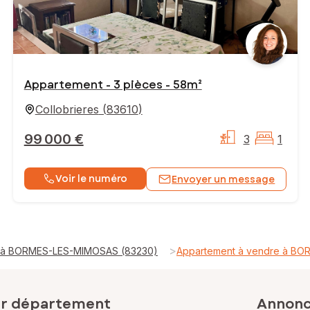
Appartement - 3 pièces - 58m²
Collobrieres
(
83610
)
99 000 €
3
1
Voir le numéro
Envoyer un message
>
e à BORMES-LES-MIMOSAS (83230)
Appartement à vendre à B
ar département
Annonce