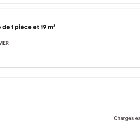
de 1 pièce et 19 m²
MER
l à ses habitants.
lages de sable fin
orts pour faciliter les déplacements au quotidien.
ntéressant ou un pied à terre, composé d'une pièce lumineuse, il di
gencement fonctionnel pour une vie au bord de la mer
té de 250 lots (les charges courantes annuelles moyennes de copropri
la construction et de l'habitation).
Charges es
sé sont disponibles sur le site Géorisques : www.georisques.gouv.fr