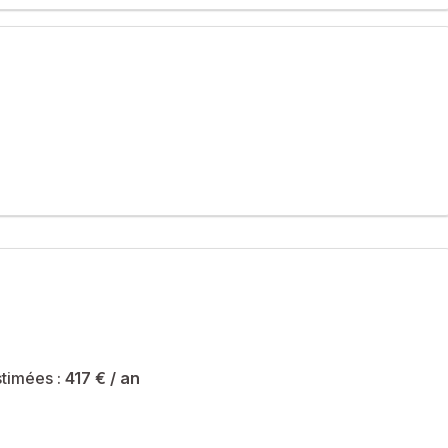
spose d'un petit extérieur appréciable.
été sont de 417 € et le syndicat des copropriétaires ne fait pas
timées :
417 €
/ an