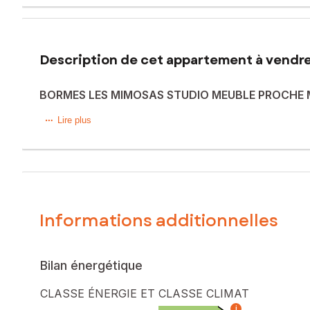
Description de cet appartement à vendre 
BORMES LES MIMOSAS STUDIO MEUBLE PROCHE 
BORMES LES MIMOSAS, ce studio offre un cadre de vie idéa
Lire plus
Connue par son authenticité provençale, ses magnifiques p
Proche des commerces et commodités, accès aisé aux transp
Ce studio meublé représente un investissement immobilier i
Potentiel attractif Grace à Sa localisation prisée et son a
Informations additionnelles
Le bien comprend 1 lot, et il est situé dans une coproprié
l'objet d'une procédure citée à l'article L. 721-1 du code de 
Bilan énergétique
Les informations sur les risques auxquels ce bien est expo
CLASSE ÉNERGIE ET CLASSE CLIMAT
Prix de vente : 105 000 €
i