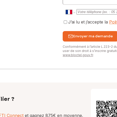
J’ai lu et j’accepte la
Pol
Envoyer ma demande
Conformément à l’article L.223-2 
user de son droit à s’inscrire gratu
www.bloctel.gouv.fr
.
lier ?
AFTI Connect
et gagnez 875€ en moyenne.