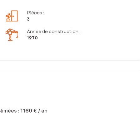
Pièces
:
3
Année de construction :
1970
timées :
1 160 €
/ an