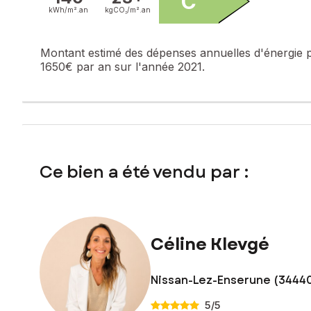
C
kWh/m².
an
kgCO₂/m².
an
Montant estimé des dépenses annuelles d'énergie 
1650€ par an sur l'année 2021.
Ce bien a été vendu par :
Céline Klevgé
Nissan-Lez-Enserune (3444
5
/5