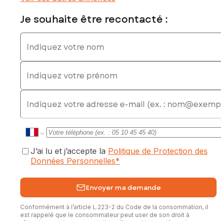
commercial immatriculé au RSAC de BEZIERS sous le
numéro 918 373 721
Je souhaite être recontacté :
Indiquez votre nom
Indiquez votre prénom
E-mail
J’ai lu et j’accepte la
Politique de Protection des
Données Personnelles
*
Envoyer ma demande
Conformément à l’article L.223-2 du Code de la consommation, il
est rappelé que le consommateur peut user de son droit à