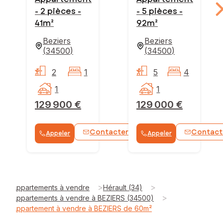
- 2 pièces -
- 5 pièces -
41m²
92m²
Beziers
Beziers
(
34500
)
(
34500
)
2
1
5
4
1
1
129 900 €
129 000 €
Contacter
Contact
Appeler
Appeler
WhatsApp
>
>
Appartements à vendre
Hérault (34)
>
Appartements à vendre à BEZIERS (34500)
Appartement à vendre à BEZIERS de 60m²