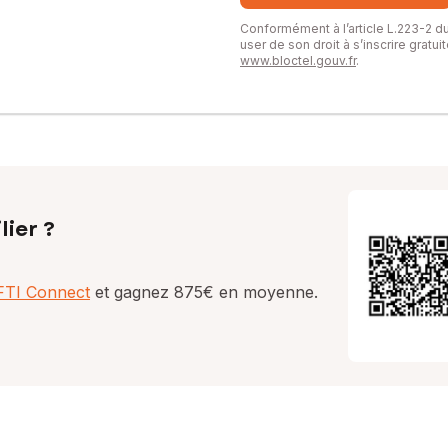
Conformément à l’article L.223-2 
user de son droit à s’inscrire gratu
www.bloctel.gouv.fr
.
lier ?
AFTI Connect
et gagnez 875€ en moyenne.