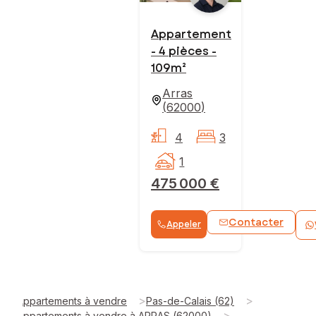
Appartement
- 4 pièces -
109m²
Arras
(
62000
)
4
3
1
475 000 €
Contacter
Appeler
>
>
Appartements à vendre
Pas-de-Calais (62)
>
Appartements à vendre à ARRAS (62000)