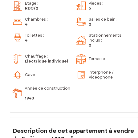
Étage
:
Pièces
:
RDC
/2
5
Chambres
:
Salles de bain
:
4
2
Toilettes
:
Stationnements
4
inclus
:
2
Chauffage :
Terrasse
Électrique individuel
Interphone /
Cave
Vidéophone
Année de construction
:
1940
Description de cet appartement à vendre