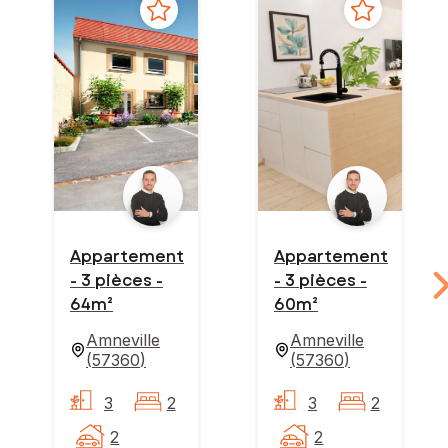
Appartement
Appartement
- 3 pièces -
- 3 pièces -
64m²
60m²
Amneville
Amneville
(
57360
)
(
57360
)
3
2
3
2
2
2