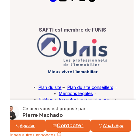
SAFTI est membre de l’UNIS
Mieux vivre l’immobilier
Plan du site
·
Plan du site conseillers
·
Mentions légales
·
Politique de protection des données
·
Barème d'honoraires
·
Paramétrer mes cookies
Ce bien vous est proposé par :
Pierre Machado
© SAFTI 2026. Tous droits réservés.
Contacter
Appeler
WhatsApp
Voir ses autres annonces