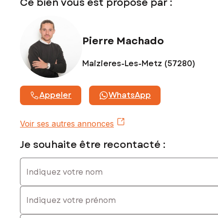
Ce bien vous est proposé par :
Prix de vente : 203 900 €
Honoraires charge vendeur
Pierre Machado
Contactez votre conseiller SAFTI : Pierre MACHADO, Tél. :
0633066324, E-mail : pierre.machado@safti.fr - EI - Agent
commercial immatriculé au RSAC de Metz sous le numéro
Maizieres-Les-Metz (57280)
980962096
Appeler
WhatsApp
Voir ses autres annonces
Je souhaite être recontacté :
Indiquez votre nom
Indiquez votre prénom