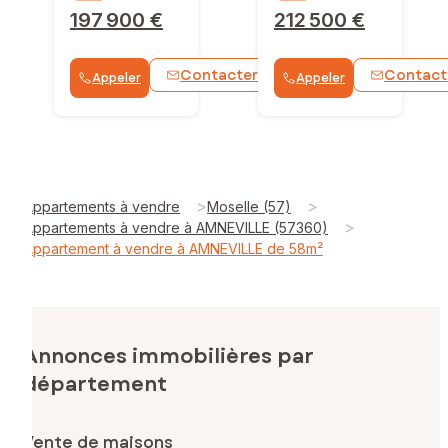
197 900 €
212 500 €
Contacter
Contact
Appeler
Appeler
WhatsApp
>
>
Appartements à vendre
Moselle (57)
>
Appartements à vendre à AMNEVILLE (57360)
Appartement à vendre à AMNEVILLE de 58m²
Annonces immobilières par
département
Vente de maisons