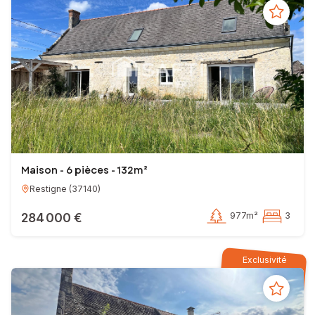
Maison - 6 pièces - 132m²
Restigne
(
37140
)
284 000 €
977m²
3
Exclusivité