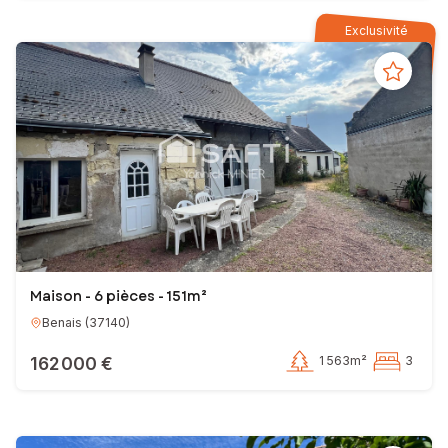
Exclusivité
Maison - 6 pièces - 151m²
Benais
(
37140
)
162 000 €
1 563m²
3