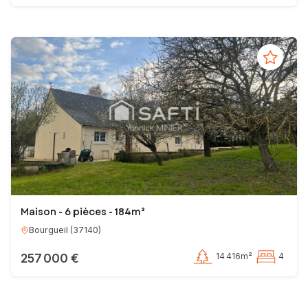
Maison - 6 pièces - 184m²
Bourgueil
(
37140
)
257 000 €
14 416m²
4