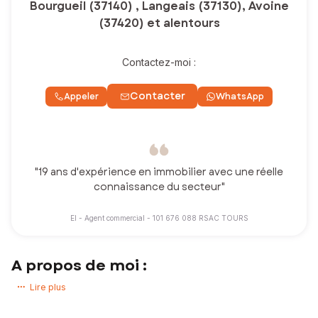
Bourgueil (37140) , Langeais (37130), Avoine
(37420) et alentours
Contactez-moi :
Contacter
Appeler
WhatsApp
"19 ans d'expérience en immobilier avec une réelle
connaissance du secteur"
EI - Agent commercial - 101 676 088 RSAC TOURS
A propos de moi :
Vous avez un projet immobilier ? Vous souhaitez acheter ou vendre
Lire plus
une maison, un appartement, un terrain !