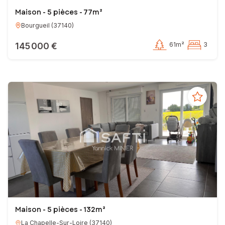
Maison - 5 pièces - 77m²
Bourgueil
(
37140
)
145 000 €
61m²
3
Maison - 5 pièces - 132m²
La Chapelle-Sur-Loire
(
37140
)