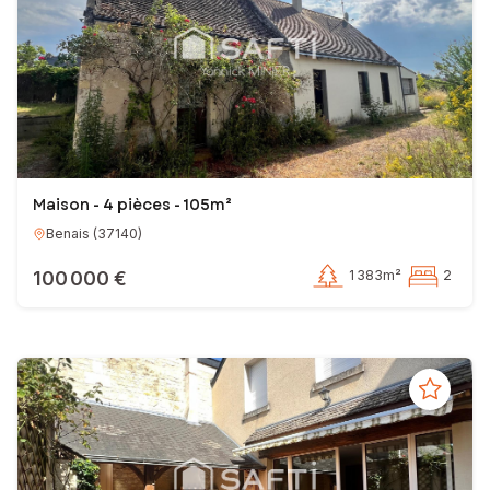
Maison - 4 pièces - 105m²
Benais
(
37140
)
100 000 €
1 383m²
2