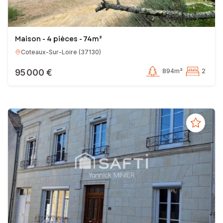
Maison - 4 pièces - 74m²
Coteaux-Sur-Loire
(
37130
)
95 000 €
894m²
2