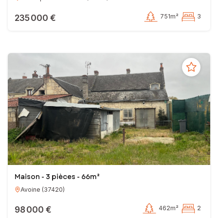
235 000 €
751m²
3
Maison - 3 pièces - 66m²
Avoine
(
37420
)
98 000 €
462m²
2