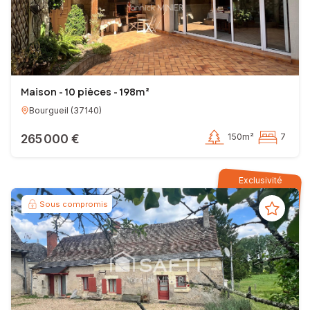
Maison - 10 pièces - 198m²
Bourgueil
(
37140
)
265 000 €
150m²
7
Exclusivité
Sous compromis