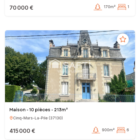
70 000 €
170m²
1
Maison - 10 pièces - 213m²
Cinq-Mars-La-Pile
(
37130
)
415 000 €
900m²
6