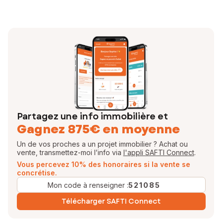
Experte de mon secteur d’activité, j’accompagne mes clients pour
que leurs projets immobiliers se réalisent dans les meilleures
conditions.
Je serai votre interlocutrice privilégiée tout au long de votre projet,
jusqu’à la signature chez le notaire. Vous avez ainsi l’assurance d’être
pleinement accompagné pour la vente ou l’achat de votre bien
immobilier.
N’hésitez plus et contactez-moi !
Votre conseillère en immobilier SAFTI
Partagez une info immobilière et
EI - Agent commercial - 508 931 516 RSAC SAINT-BRIEUC
Gagnez 875€ en moyenne
Un de vos proches a un projet immobilier ? Achat ou
vente, transmettez-moi l’info via
l'appli SAFTI Connect
.
Vous percevez 10% des honoraires si la vente se
concrétise.
Mon code à renseigner :
521085
Télécharger SAFTI Connect