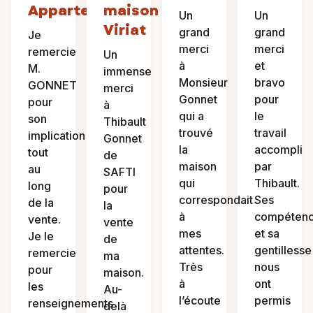
Appartement
maison
Un
Un
Viriat
grand
grand
Je
merci
merci
remercie
Un
à
et
M.
immense
Monsieur
bravo
GONNET
merci
Gonnet
pour
pour
à
qui a
le
son
Thibault
trouvé
travail
implication
Gonnet
la
accompli
tout
de
maison
par
au
SAFTI
qui
Thibault.
long
pour
correspondait
Ses
de la
la
à
compéten
vente.
vente
mes
et sa
Je le
de
attentes.
gentillesse
remercie
ma
Très
nous
pour
maison.
à
ont
les
Au-
l’écoute
permis
renseignements
delà