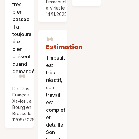
Emmanuel,
très
à Viriat le
bien
14/11/2025
passée.
Il a
toujours
été
Estimation
bien
présent
Thibault
quand
est
demandé.
très
réactif,
son
De Cros
travail
François
Xavier , à
est
Bourg en
complet
Bresse le
et
11/06/2025
détaillé.
Son