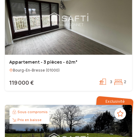
Appartement - 3 pièces - 62m²
Bourg-En-Bresse
(
01000
)
119 000 €
3
2
Exclusivité
Sous compromis
Prix en baisse