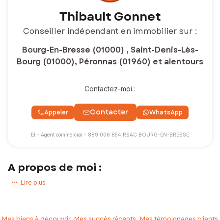
Thibault Gonnet
Conseiller indépendant en immobilier sur :
Bourg-En-Bresse (01000) , Saint-Denis-Lès-
Bourg (01000), Péronnas (01960) et alentours
Contactez-moi :
Contacter
Appeler
WhatsApp
EI - Agent commercial - 889 006 854 RSAC BOURG-EN-BRESSE
A propos de moi :
Vous avez un projet immobilier ? Vous souhaitez acheter ou vendre
Lire plus
une maison, un appartement, un terrain ?
Expert de mon secteur d’activité, j’accompagne mes clients pour que
leurs projets immobiliers se réalisent dans les meilleures conditions.
Mes biens à découvrir
Mes succès récents
Mes témoignages clients