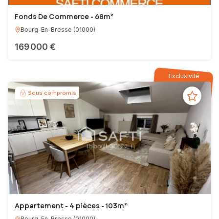
Fonds De Commerce - 68m²
Bourg-En-Bresse
(
01000
)
169 000 €
Exclusivité
Sous compromis
Appartement - 4 pièces - 103m²
Bourg-En-Bresse
(
01000
)