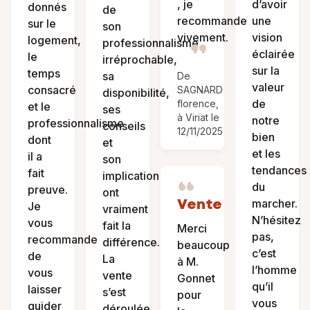
, je
d’avoir
donnés
de
recommande
une
sur le
son
vivement.
vision
logement,
professionnalisme
éclairée
le
irréprochable,
sur la
temps
sa
De
valeur
consacré
SAGNARD
disponibilité,
de
florence,
et le
ses
à Viriat le
notre
professionnalisme
conseils
12/11/2025
bien
dont
et
et les
il a
son
tendances
fait
implication
du
preuve.
ont
Vente
marcher.
Je
vraiment
N’hésitez
vous
fait la
Merci
pas,
recommande
différence.
beaucoup
c’est
de
La
à M.
l’homme
vous
vente
Gonnet
qu’il
laisser
s’est
pour
vous
guider
déroulée