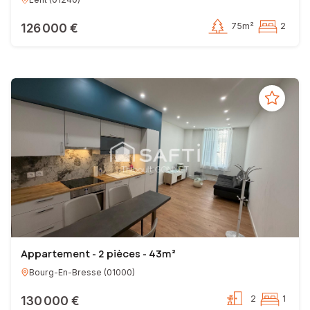
126 000 €
75m²
2
Appartement - 2 pièces - 43m²
Bourg-En-Bresse
(
01000
)
130 000 €
2
1