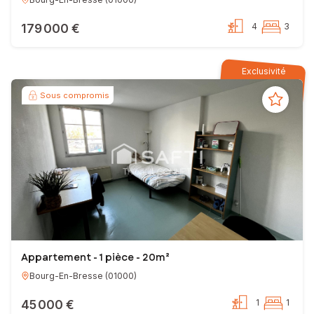
179 000 €
4
3
Exclusivité
Sous compromis
Appartement - 1 pièce - 20m²
Bourg-En-Bresse
(
01000
)
45 000 €
1
1