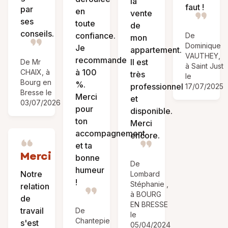
la
faut !
par
en
vente
ses
toute
de
conseils.
confiance.
De
mon
Dominique
Je
appartement.
VAUTHEY,
recommande
Il est
De Mr
à Saint Just
à 100
CHAIX, à
très
le
Bourg en
%.
professionnel
17/07/2025
Bresse le
Merci
et
03/07/2026
pour
disponible.
ton
Merci
accompagnement
encore.
et ta
Merci
bonne
De
humeur
Notre
Lombard
!
Stéphanie ,
relation
à BOURG
de
EN BRESSE
travail
De
le
Chantepie
s'est
05/04/2024