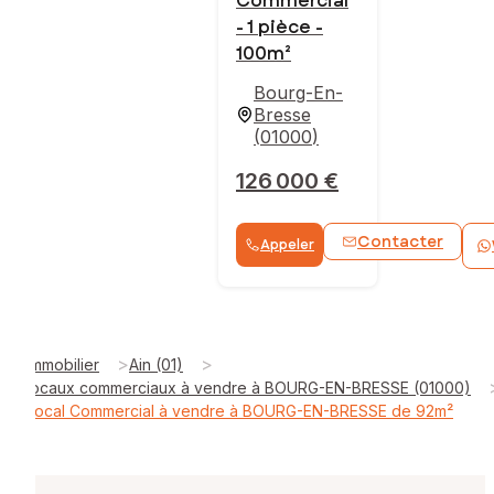
Commercial
- 1 pièce -
100m²
Bourg-En-
Bresse
(
01000
)
126 000 €
Contacter
Appeler
>
>
Immobilier
Ain (01)
locaux commerciaux à vendre à BOURG-EN-BRESSE (01000)
Local Commercial à vendre à BOURG-EN-BRESSE de 92m²