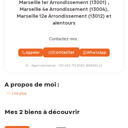
Marseille 1er Arrondissement (13001) ,
Marseille 4e Arrondissement (13004),
Marseille 12e Arrondissement (13012) et
alentours
Contactez-moi :
Contacter
Appeler
WhatsApp
EI - Agent commercial - 105 440 713 RSAC MARSEILLE
A propos de moi :
Vous avez un projet immobilier ? Vous souhaitez acheter ou vendre
Lire plus
une maison, un appartement, un terrain !
Expert de mon secteur d’activité, j’accompagne mes clients pour que
Mes 2 biens à découvrir
leurs projets immobiliers se réalisent dans les meilleures conditions.
Je serai votre interlocuteur privilégié tout au long de votre projet,
jusqu’à la signature chez le notaire. Vous avez ainsi l’assurance d’être