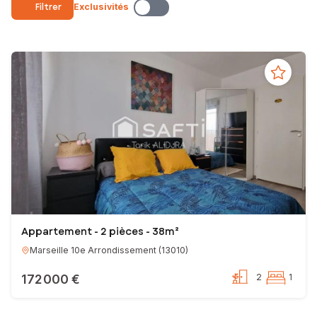
pleinement accompagné pour la vente ou l’achat de votre bien
Filtrer
Exclusivités
immobilier.
N’hésitez plus et contactez-moi !
Votre conseiller en immobilier SAFTI
EI - Agent commercial - 105 440 713 RSAC MARSEILLE
Appartement - 2 pièces - 38m²
Marseille 10e Arrondissement
(
13010
)
172 000 €
2
1