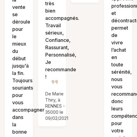
très
profession
vente
bien
et
se
accompagnés.
décontrac
déroule
Travail
permet
pour
sérieux,
de
le
Confiance,
vivre
mieux
Rassurant,
l’achat
du
Personnalisé,
en
début
Je
toute
jusqu'à
recommande
sérénité,
la fin.
!
nous
Toujours
vous
souriants
recomman
De Marie
pour
Thiry, à
donc
vous
RENNES -
leurs
accompagner
35000 le
compéten
dans
09/02/2021
pour
la
votre
bonne