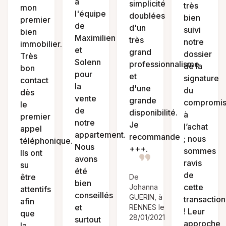
à
simplicité
très
mon
l'équipe
doublées
bien
premier
de
d'un
suivi
bien
Maximilien
très
notre
immobilier.
et
grand
dossier
Très
Solenn
professionnalisme
de la
bon
pour
et
signature
contact
la
d'une
du
dès
vente
grande
compromi
le
de
disponibilité.
à
premier
notre
Je
l’achat
appel
appartement.
recommande
; nous
téléphonique.
Nous
+++.
sommes
Ils ont
avons
ravis
su
été
de
être
De
bien
cette
Johanna
attentifs
conseillés
GUERIN, à
transaction
afin
et
RENNES le
! Leur
que
28/01/2021
surtout
approche
la