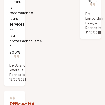
projet.
humeur,
je
recommande
De
leurs
Lombardelli
Luisa, à
services
Rennes le
et
21/12/2019
leur
professionnalisme
à
200%.
De Striano
Amélie, à
Rennes le
13/05/2021
Efficacité,