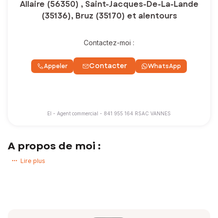
Allaire (56350) , Saint-Jacques-De-La-Lande
(35136), Bruz (35170) et alentours
Contactez-moi :
Contacter
Appeler
WhatsApp
EI - Agent commercial - 841 955 164 RSAC VANNES
A propos de moi :
Bonjour et bienvenue,
Lire plus
Vous êtes ici pour une
étape importante de votre vie, avec un
projet qui vous tient à cœur ?
Vous avez cliqué au bon endroit !
Maximilien et moi travaillons ensemble, car notre complicité et notre