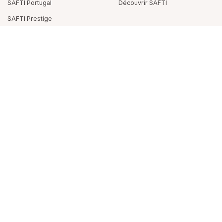
SAFTI Portugal
Découvrir SAFTI
SAFTI Prestige
Solenn Roland
Téléchargez SAFTI Connect :
Contacter
Appeler
WhatsApp
partagez vos infos immobilières
et gagnez 875€
en moyenne
SUIVEZ-NOUS
SAFTI est membre de l’UNIS