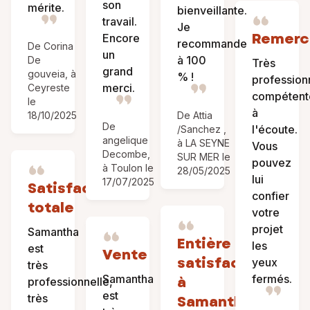
son
mérite.
bienveillante.
travail.
Je
Remerc
Encore
recommande
De Corina
un
à 100
De
Très
grand
gouveia, à
% !
profession
merci.
Ceyreste
compétent
le
à
18/10/2025
De Attia
De
l'écoute.
/Sanchez ,
angelique
à LA SEYNE
Vous
Decombe,
SUR MER le
pouvez
à Toulon le
28/05/2025
lui
17/07/2025
Satisfaction
confier
totale
votre
projet
Samantha
Entière
les
est
Vente
satisfaction
yeux
très
Samantha
fermés.
à
professionnelle,
est
très
Samantha