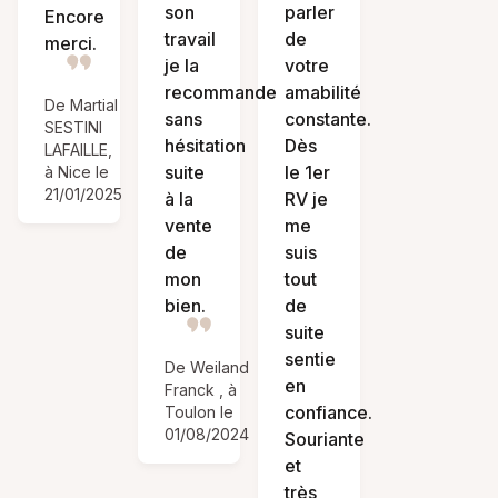
son
parler
Encore
travail
de
merci.
je la
votre
recommande
amabilité
De Martial
sans
constante.
SESTINI
hésitation
Dès
LAFAILLE,
suite
le 1er
à Nice le
21/01/2025
à la
RV je
vente
me
de
suis
mon
tout
bien.
de
suite
sentie
De Weiland
en
Franck , à
confiance.
Toulon le
01/08/2024
Souriante
et
très