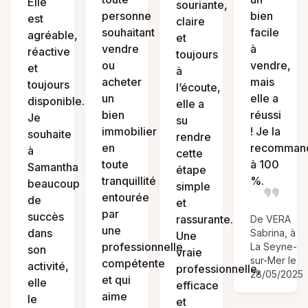
Elle
souriante,
personne
bien
est
claire
souhaitant
facile
agréable,
et
vendre
à
réactive
toujours
ou
vendre,
et
à
acheter
mais
toujours
l’écoute,
un
elle a
disponible.
elle a
bien
réussi
Je
su
immobilier
! Je la
souhaite
rendre
en
recomman
à
cette
toute
à 100
Samantha
étape
tranquillité
%.
beaucoup
simple
entourée
de
et
par
succès
rassurante.
De VERA
une
dans
Sabrina, à
Une
professionnelle
La Seyne-
son
vraie
sur-Mer le
compétente
activité,
professionnelle,
28/05/2025
et qui
elle
efficace
aime
le
et