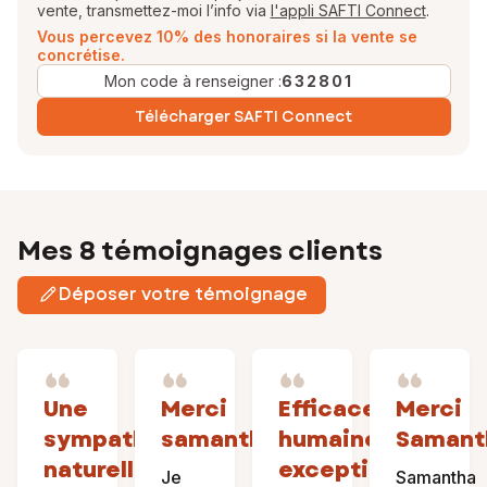
vente, transmettez-moi l’info via
l'appli SAFTI Connect
.
Vous percevez 10% des honoraires si la vente se
concrétise.
Mon code à renseigner :
632801
Télécharger SAFTI Connect
Mes 8 témoignages clients
Déposer votre témoignage
Une
Merci
Efficace,
Merci
sympathie
samantha
humaine,
Samant
naturelle
exceptionnelle
Je
Samantha