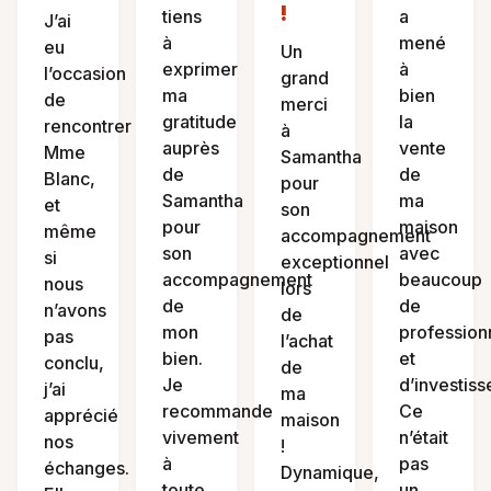
!
tiens
a
J’ai
à
mené
eu
Un
exprimer
à
l’occasion
grand
ma
bien
de
merci
gratitude
la
rencontrer
à
auprès
vente
Mme
Samantha
de
de
Blanc,
pour
Samantha
ma
et
son
pour
maison
même
accompagnement
son
avec
si
exceptionnel
accompagnement
beaucoup
nous
lors
de
de
n’avons
de
mon
profession
pas
l’achat
bien.
et
conclu,
de
Je
d’investis
j’ai
ma
recommande
Ce
apprécié
maison
vivement
n’était
nos
!
à
pas
échanges.
Dynamique,
toute
un