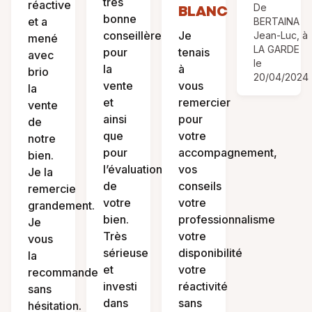
très
réactive
BLANC
De
bonne
et a
BERTAINA
conseillère
Je
Jean-Luc, à
mené
LA GARDE
pour
tenais
avec
le
la
à
brio
20/04/2024
vente
vous
la
et
remercier
vente
ainsi
pour
de
que
votre
notre
pour
accompagnement,
bien.
l’évaluation
vos
Je la
de
conseils
remercie
votre
votre
grandement.
bien.
professionnalisme
Je
Très
votre
vous
sérieuse
disponibilité
la
et
votre
recommande
investi
réactivité
sans
dans
sans
hésitation.